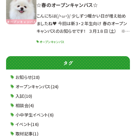
☆春のオープンキャンパス☆
体験イベントです♪ 進路研究を始めたばかりの方
も大丈夫！ ルネサンスの雰囲気が分かります(/・
こんにちは(/・ω・)/ 少しずつ暖かい日が増え始め
ω・)/ ☆スケジュール☆ ３月２５日（土）１３：３０～
ましたね♥ 今回は新３・２年生向け 春のオープン
（受
キャンパスのお知らせです！ ３月１８日（土） ※定
員に達した学科は受付終了 ４月２２日（土） １３：０
オープンキャンパス
０～１６：３０ （１２：３０受付開始） ※同じ内容のた
め、どちらか都合の良い日に参加してね☆ ☆ポイ
ント☆ ☑最新パンフレット先行配布！！ ☑就職実績
タグ
最新情報＆2024年度入試制度公開！！ ☑初めて
オープンキャンパスに参加する方も安心♪ 体験授
お知らせ(28)
業
オープンキャンパス(24)
入試(10)
相談会(4)
小中学生イベント(6)
イベント(16)
取材記事(1)