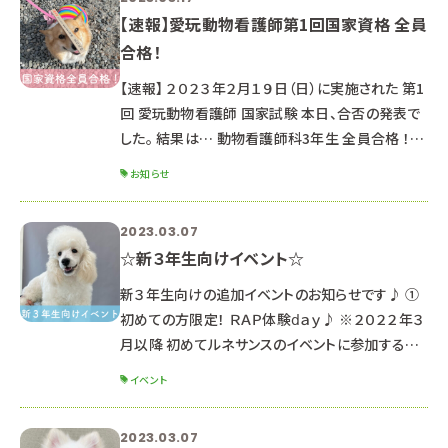
【速報】愛玩動物看護師第1回国家資格 全員
合格！
【速報】 ２０２３年２月１９日（日）に実施された 第1
回 愛玩動物看護師 国家試験 本日、合否の発表で
した。 結果は… 動物看護師科3年生 全員合格 ！！！
ルネサンスでは今後も「国家資格 特別対策授業」
お知らせ
を実施していきます。 愛玩動物看護師を目指す高
校生のみなさん まずはオープンキャンパスにご参
2023.03.07
加お待ちしています♪ ■今後の日程 ３月２５日
☆新３年生向けイベント☆
（土）４月２２日（土） ▶▶予約はこちらから！
新３年生向けの追加イベントのお知らせです♪ ①
初めての方限定！ ＲＡＰ体験ⅾａｙ♪ ※２０２２年３
月以降 初めてルネサンスのイベントに参加する新
３年生対象 ※３月１８日オープンキャンパスに参加
イベント
する方は対象外です ※新２年生は４月～８月の
オープンキャンパスにぜひご参加ください☆ ☆ポイ
2023.03.07
ント☆ オープンキャンパスとは異なり、少人数制の