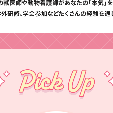
の獣医師や
動物看護師が
あなたの「本気」を
学外研修、
学会参加など
たくさんの
経験を通