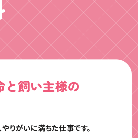
科
命と
飼い主様の
、
やりがいに満ちた仕事です。