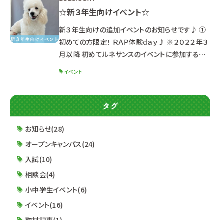
☆新３年生向けイベント☆
新３年生向けの追加イベントのお知らせです♪ ①
初めての方限定！ ＲＡＰ体験ⅾａｙ♪ ※２０２２年３
月以降 初めてルネサンスのイベントに参加する新
３年生対象 ※３月～５月オープンキャンパスに参
イベント
加済みの方は対象外です ☆ポイント☆ オープン
キャンパスとは異なり、少人数制の体験イベントで
す♪ 進路研究を始めたばかりの方も大丈夫！ ルネ
タグ
サンスの雰囲気が分かります(/・ω・)/ ☆スケ
ジュール☆ ６月１１日（日）１３：３０～（受付１３：１
お知らせ(28)
０～） ペットエステ・トリミング科 動物海洋飼
オープンキャンパス(24)
育・
入試(10)
相談会(4)
小中学生イベント(6)
イベント(16)
取材記事(1)