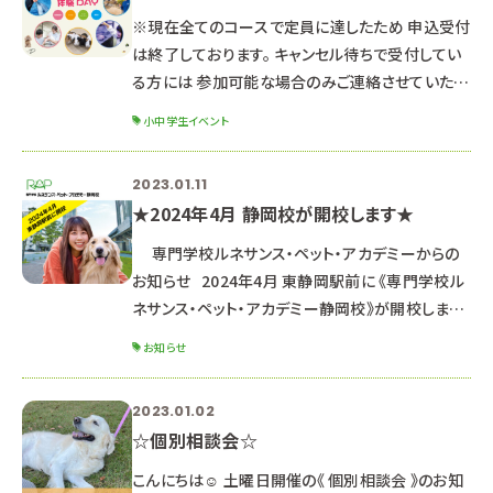
さい。 ☆ポイント☆ ☑最新パンフレット先行配
※現在全てのコースで定員に達したため 申込受付
は終了しております。 キャンセル待ちで受付してい
る方には 参加可能な場合のみご連絡させていただ
きます。 参加を検討して下さった皆様にはご希望に
小中学生イベント
添えず申し訳ありませんが、 次の機会へのご参加
をお待ちしております。 今後も小学生や中学生対
2023.01.11
象のイベントを開催予定です。 時期や内容が決まり
★2024年4月 静岡校が開校します★
ましたらこちらのWebサイトで発表します。 よろしく
お願いいたします。
専門学校ルネサンス・ペット・アカデミーからの
⌒*⌒*⌒*⌒*⌒*⌒*⌒*⌒*⌒*⌒*⌒*⌒*⌒*⌒*
お知らせ 2024年4月 東静岡駅前に 《専門学校ル
⌒*⌒*⌒ こんにちは！ 毎回大好評の小学生
ネサンス・ペット・アカデミー静岡校》が開校しま
す!! 《静岡校について 最新情報》 ▷▷こちら
お知らせ
をご確認ください オープンキャンパスは浜
松の 専門学校ルネサンス・ペット・アカデミーで行
2023.01.02
います！ 3/18（土）以降、毎月1回以上実施予定☆
☆個別相談会☆
▷▷オープンキャンパス情報はこちら
୨୧┈┈┈┈┈┈┈┈┈┈┈┈┈┈┈┈┈┈┈┈
こんにちは☺ 土曜日開催の《 個別相談会 》のお知