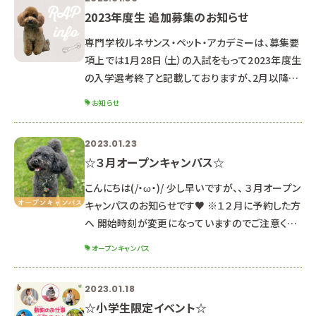
2023年度生 追加募集のお知らせ
専門学校ルネサンス・ペット・アカデミーは、募集要
項上では1月28日（土）の入試をもって2023年度生
の入学選考終了と記載しておりますが、2月以降の
受験に関する問い合わせを複数頂いておりますの
お知らせ
で、以下の学科について、追加募集を行います。 ペッ
トエステ・トリミング科 ドッグ・ウェルネス科 動物海
2023.01.23
洋飼育・アクアリウム科 ※ 動物看護師科は、定員
☆３月オープンキャンパス☆
に達しているため追加募集はありません。 個別入
学説明会、Zooｍオンライン説明会は随時開催し
こんにちは(/・ω・)/ 少し早いですが、、 ３月オープン
ています。 受験には学校理解・学科理解が不可欠
キャンパスのお知らせです♥ ※１２月に予約した方
です。 早めにご参加い
へ 開始時刻が変更になっていますのでご注意くだ
さい！ ３月１８日（土） １３：００～１６：３０ （１２：
オープンキャンパス
３０受付開始） ※すでに多くの方に予約をいただい
ています。 変更やキャンセルの場合はお早目にご連
2023.01.18
絡ください。 ※定員に達した学科から受付終了と
☆小学生限定イベント☆
なります。 その場合は４月２２日（土）にご参加くだ