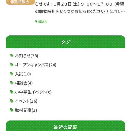
┈┈┈┈┈┈┈┈┈
らせです！ １月２８日（土） ９：００～１７：００ （希望
の開始時刻をいくつかお知らせください。） ２月１１
日（土・祝） １４：００～ （※開始時刻が決まってい
相談会
ます） 個別相談会では学科説明・入試説明・質疑応
答などを行います。 また、Zoomを利用したオンラ
イン個別相談会も対応しています。 《２０２３年度生
タグ
対象の方》 動物看護師科は定員に達したため募集
を終了しました。 その他の学科を希望している方
お知らせ(28)
も、お早目に入試相談係までご相談ください。 《２０
オープンキャンパス(24)
入試(10)
相談会(4)
小中学生イベント(6)
イベント(16)
取材記事(1)
最近の記事