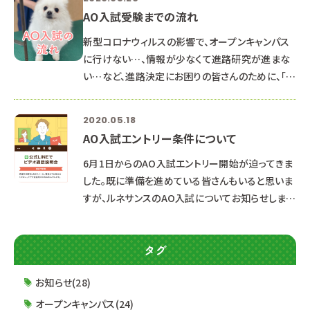
AO入試受験までの流れ
新型コロナウィルスの影響で、オープンキャンパス
に行けない…、情報が少なくて進路研究が進まな
い…など、進路決定にお困りの皆さんのために、「進
路相談week」としてLINEを使ったオンライン個別
説明会を行います！ まずは、AO入試受験までの流
2020.05.18
れを確認しましょう。 ①資料請求 最新のパンフ
AO入試エントリー条件について
レット・入学ガイドブック（募集要項）・2019年度最
新就職情報をお届けします。 ホームページから資
6月1日からのAO入試エントリー開始が迫ってきま
料請求頂いた方には、「プレゼント引換券」を同封
した。既に準備を進めている皆さんもいると思いま
♪オープンキャンパスにお越し頂
すが、ルネサンスのAO入試についてお知らせしま
す。 【AO入試エントリー条件】 ①2020年3月以降の
オープンキャンパスに本人が2回以上参加し、学校
タグ
理解を深める ②保護者の方は2020年3月以降の
保護者説明会（オープンキャンパス内で開催）に1
お知らせ(28)
回以上参加し、学校理解を深める。 公共交通機関
を使っての来校は不安、越県での参加が出来ない、
オープンキャンパス(24)