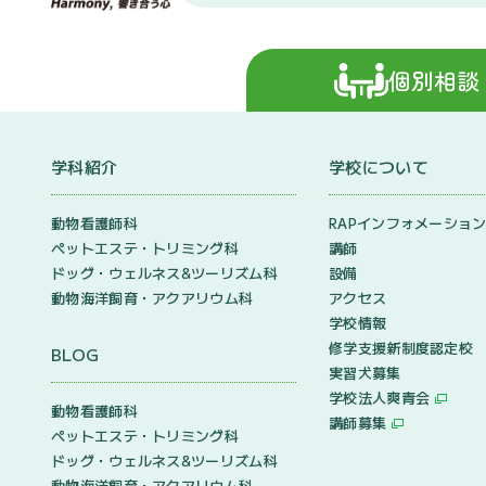
個別相談
学科紹介
学校について
動物看護師科
RAPインフォメーショ
ペットエステ・トリミング科
講師
ドッグ・ウェルネス&
ツーリズム科
設備
動物海洋飼育・アクアリウム科
アクセス
学校情報
修学支援新制度認定校
BLOG
実習犬募集
学校法人爽青会
動物看護師科
講師募集
ペットエステ・トリミング科
ドッグ・ウェルネス&
ツーリズム科
動物海洋飼育・アクアリウム科