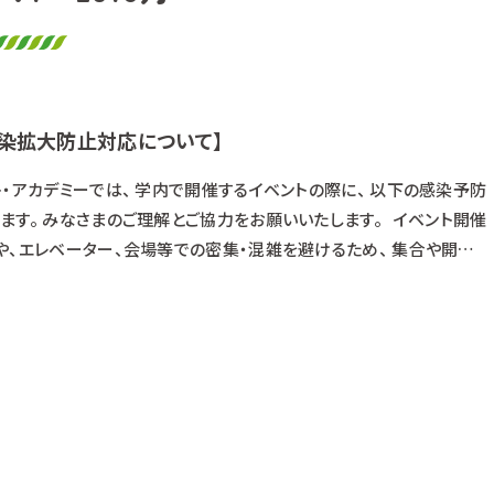
染拡大防止対応について】
・アカデミーでは、 学内で開催するイベントの際に、 以下の感染予防
ます。 みなさまのご理解とご協力をお願いいたします。 イベント開催
や、エレベーター、会場等での密集・混雑を避けるため、 集合や開催
 ②以下の感染予防対策を実施します ・入館時、開催時に手洗い・消毒
時にはマスク着用をお願いします(マスクは持参をお願いします) ・イ