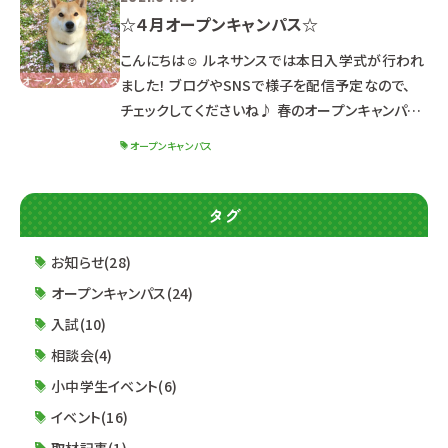
☆４月オープンキャンパス☆
こんにちは☺ ルネサンスでは本日入学式が行われ
ました！ ブログやSNSで様子を配信予定なので、
チェックしてくださいね♪ 春のオープンキャンパス
のお知らせです(/・ω・)/ ＊ … * … ＊ … * …＊ … *
オープンキャンパス
… ＊ … * …＊ … * … ＊ … * … ＊ … ↑新高校３
年生向けにお送りしたお知らせです☺ ★４月２４
日（土）★ ※体験授業によって開催時間が異なる
タグ
のでご注意ください！ １２：３０～１６：００ （１２：
００受付開始） ▼ドッグ・ウェルネス科 初めてさん
お知らせ(28)
も大歓迎
オープンキャンパス(24)
入試(10)
相談会(4)
小中学生イベント(6)
イベント(16)
取材記事(1)