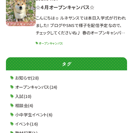
☆４月オープンキャンパス☆
こんにちは☺ ルネサンスでは本日入学式が行われ
ました！ ブログやSNSで様子を配信予定なので、
チェックしてくださいね♪ 春のオープンキャンパス
のお知らせです(/・ω・)/ ＊ … * … ＊ … * …＊ … *
オープンキャンパス
… ＊ … * …＊ … * … ＊ … * … ＊ … ↑新高校３
年生向けにお送りしたお知らせです☺ ★４月２４
日（土）★ ※体験授業によって開催時間が異なる
タグ
のでご注意ください！ １２：３０～１６：００ （１２：
００受付開始） ▼ドッグ・ウェルネス科 初めてさん
お知らせ(28)
も大歓迎
オープンキャンパス(24)
入試(10)
相談会(4)
小中学生イベント(6)
イベント(16)
取材記事(1)