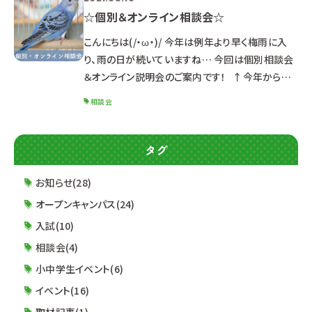
☆個別＆オンライン相談会☆
こんにちは(/・ω・)/ 今年は例年より早く梅雨に入
り、雨の日が続いていますね… 今回は個別相談会
＆オンライン説明会のご案内です！ ↑今年から学
校にやってきたスカイです♪ 大勢が集まるオープ
相談会
ンキャンパスの参加に不安のある方は 個別相談会
やオンライン相談会をぜひご利用ください！ 〇個別
相談会〇 内容：学科説明・入試説明・適性検査
タグ
（2022年度生のみ）・保護者説明・質疑応答など 平
日 9:00～17:00 ご希望の日時をお知らせくださ
お知らせ(28)
い 〇個別入学相
オープンキャンパス(24)
入試(10)
相談会(4)
小中学生イベント(6)
イベント(16)
取材記事(1)