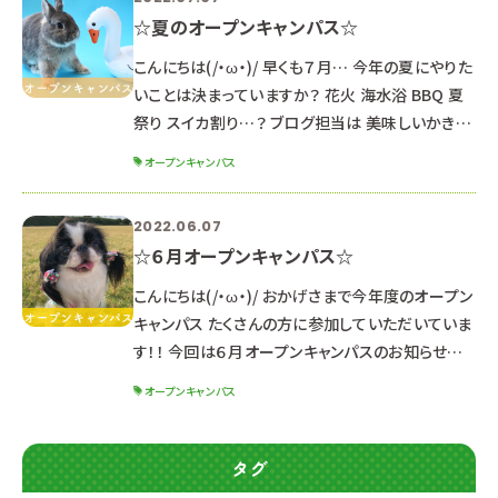
☆夏のオープンキャンパス☆
こんにちは(/・ω・)/ 早くも７月… 今年の夏にやりた
いことは決まっていますか？ 花火 海水浴 BBQ 夏
祭り スイカ割り…？ ブログ担当は 美味しいかき氷
が食べたいです( ｀ー´)ノ 夏のイベントといえば！！！
オープンキャンパス
ルネサンスのオープンキャンパスもチェックしてみ
てね♥ ※日程や体験メニューによって時間が異な
2022.06.07
るためご注意ください！ ①７月１６日（土） 《３年生
☆６月オープンキャンパス☆
向けオープンキャンパス》 １２：３０～１６：００（受
付１２：００～） ▼
こんにちは(/・ω・)/ おかげさまで今年度のオープン
キャンパス たくさんの方に参加していただいていま
す！！ 今回は６月オープンキャンパスのお知らせで
す♥ 【既に予約済みの方】 時間が変更になったた
オープンキャンパス
め、必ずご確認ください！ 再度希望の日程・時間を
お知らせください。 ▶公式LINEからメッセージを
送る ６月２５日（土）２６日（日） ☆体験メ
タグ
ニューと受付時間☆ 新型コロナウイルス感染拡大