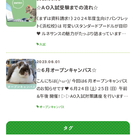
☆ＡＯ入試受験までの流れ☆
《まずは資料請求！》 ２０２４年度生向けパンフレッ
ト《浜松校》は 可愛いスタンダードプードルが目印
♥ ルネサンスの魅力がたっぷり詰まっています♪
《セット内容》 ・パンフレット ・入学ガイドブック２０
入試
２４ ・就職内定速報 ※２０２３年３月以降にパンフ
レットを貰っている方は 同じのものになるので資
2023.06.01
料請求の必要はありません。 まだお持ちでない方
☆６月オープンキャンパス☆
は是非GETしてね☆ ↓ ▶資料請求はこちら
《オープンキャンパスに参加しよう！》 ＡＯ入試受験
こんにちは(/・ω・)/ 今回は６月オープンキャンパス
のために
のお知らせです♥ ６月２４日（土）２５日（日） 午前
＆午後 開催！ ▷▷AO入試対策講座 を行います！
※説明会は同じ内容のため、都合の良い日時を選
オープンキャンパス
んで参加してね☆ ☆体験メニューと受付時間☆
【午前の部】 １０：００～１３：１０ （９：４０受付開
始） 【午後の部】 １３：３０～１６：４０ （１３：１０受
タグ
付開始） ※適性検査を受検しない方は、約30分早