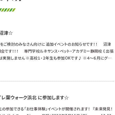
n沼津☆
静岡校》をご検討のみなさん向けに 追加イベントのお知らせです！！ 沼津
です！！！ 専門学校ルネサンス・ペット・アカデミー静岡校 《 出張
授業は実施しません ※高校１・２年生も参加OKです♪ ※４～６月にグラ
説明会と基本的には同じ内容となります ８月５日（土） ①１０：３０
） ②１４：００～１６：００（受付 １３：４０～） 希望の時間を
レ葉ウォーク浜北 に参加します☆
生の参加できる「お仕事体験」イベントが開催されます！ 『未来発見！