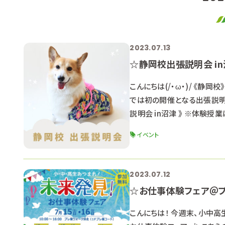
2023.07.13
☆静岡校出張説明会 i
こんにちは(/・ω・)/ 《
では初の開催となる出張説明会
説明会 in沼津 》 ※体験
ンシップで実施した静岡校出張
イベント
～１２：３０（受付 １０：１０～
2023.07.12
☆お仕事体験フェア＠プ
こんにちは！ 今週末、小中高