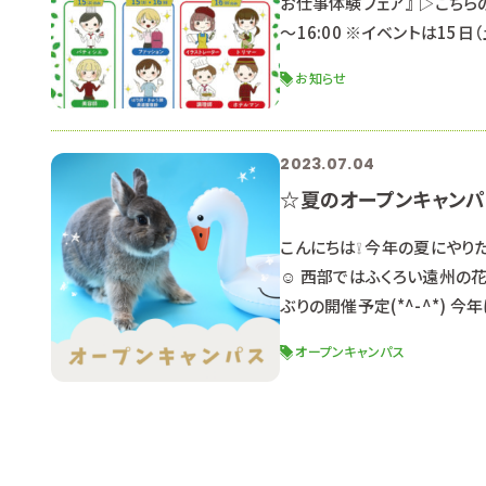
お仕事体験フェア』 ▷こちら
～16:00 ※イベントは15
展します。 場所：プレ葉ウォ
お知らせ
意ください。 内容：☆トリ
2023.07.04
☆夏のオープンキャン
こんにちは❕ 今年の夏にや
☺ 西部ではふくろい遠州の
ぶりの開催予定(*^-^*)
夏のイベントといえば！！！ 
オープンキャンパス
メニューによって時間が異な
┈┈┈┈┈┈┈┈┈┈┈┈