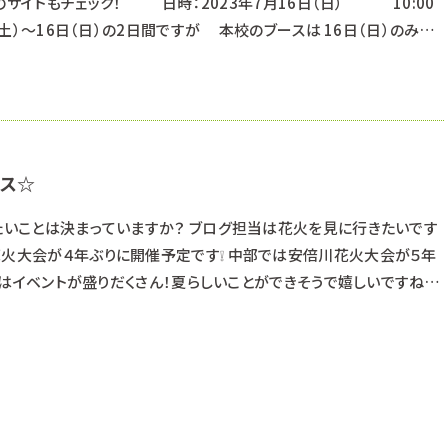
のサイトもチェック！ 日時：2023年7月16日（日） 10:00
日（土）～16日（日）の2日間ですが 本校のブースは 16日（日）のみ出
ーク浜北（1Fプレ葉コート） ※学校での開催ではありませんので、ご注
ミング体験☆ わんちゃんのマネキンにブラッシング体験
パス☆
りたいことは決まっていますか？ ブログ担当は花火を見に行きたいです
花火大会が４年ぶりに開催予定です❕ 中部では安倍川花火大会が５年
 今年はイベントが盛りだくさん！夏らしいことができそうで嬉しいですね♪
ルネサンスのオープンキャンパスもチェックしてみてね◎ ※日程や体験
るためご注意ください！
┈┈┈┈┈┈┈┈┈┈┈┈┈┈┈ ①７