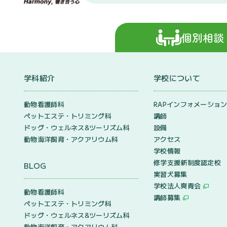
個別相談
学科紹介
学校について
動物看護師科
RAPインフォメーショ
ペットエステ・トリミング科
講師
ドッグ・ウェルネス&
ツーリズム科
設備
動物海洋飼育・アクアリウム科
アクセス
学校情報
修学支援新制度認定校
BLOG
実習犬募集
学校法人爽青会
動物看護師科
講師募集
ペットエステ・トリミング科
ドッグ・ウェルネス&
ツーリズム科
動物海洋飼育・アクアリウム科