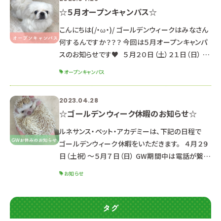
☆５月オープンキャンパス☆
こんにちは(/・ω・)/ ゴールデンウィークはみなさん
何するんですか？？？ 今回は５月オープンキャンパ
スのお知らせです♥ ５月２０日（土）２１日（日） ※
説明会は同じ内容のため、どちらか都合の良い日
オープンキャンパス
に参加してね☆ ☆ポイント☆ ☑インターネット出
願の手引き配布 ☑インターネット出願説明会開催
2023.04.28
☑初めてオープンキャンパスに参加する方も安心
☆ゴールデンウィーク休暇のお知らせ☆
♪ 学科説明＋体験授業で進路研究もばっちり☆
☆体験メニューと受付時間☆ １３：００～１６：３０
ルネサンス・ペット・アカデミーは、下記の日程で
（１２：００
ゴールデンウィーク休暇をいただきます。 ４月２９
日（土祝）～５月７日（日） GW期間中は電話が繋が
りません。 また、資料請求・Webサイトからのお問
お知らせ
合せのお返事は、 ５月８日以降順次対応しますの
でしばらくお待ちください！ LINEでのお問合せやイ
ベント申込は受付しています♪ （返信が遅くなる
タグ
可能性もありますが、ご了承ください。） ４月２９