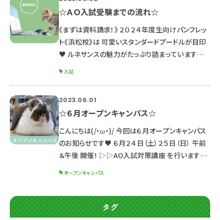
☆ＡＯ入試受験までの流れ☆
《まずは資料請求！》 ２０２４年度生向けパンフレッ
ト《浜松校》は 可愛いスタンダードプードルが目印
♥ ルネサンスの魅力がたっぷり詰まっています♪
《セット内容》 ・パンフレット ・入学ガイドブック２０
入試
２４ ・就職内定速報 ※２０２３年３月以降にパンフ
レットを貰っている方は 同じのものになるので資
2023.06.01
料請求の必要はありません。 まだお持ちでない方
☆６月オープンキャンパス☆
は是非GETしてね☆ ↓ ▶資料請求はこちら
《オープンキャンパスに参加しよう！》 ＡＯ入試受験
こんにちは(/・ω・)/ 今回は６月オープンキャンパス
のために
のお知らせです♥ ６月２４日（土）２５日（日） 午前
＆午後 開催！ ▷▷AO入試対策講座 を行います！
※説明会は同じ内容のため、都合の良い日時を選
オープンキャンパス
んで参加してね☆ ☆体験メニューと受付時間☆
【午前の部】 １０：００～１３：１０ （９：４０受付開
始） 【午後の部】 １３：３０～１６：４０ （１３：１０受
タグ
付開始） ※適性検査を受検しない方は、約30分早