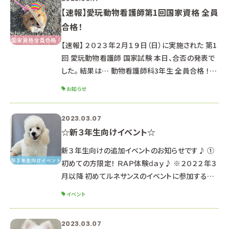
【速報】愛玩動物看護師第1回国家資格 全員
合格！
【速報】 ２０２３年２月１９日（日）に実施された 第1
回 愛玩動物看護師 国家試験 本日、合否の発表で
した。 結果は… 動物看護師科3年生 全員合格 ！！！
ルネサンスでは今後も「国家資格 特別対策授業」
お知らせ
を実施していきます。 愛玩動物看護師を目指す高
校生のみなさん まずはオープンキャンパスにご参
2023.03.07
加お待ちしています♪ ■今後の日程 ３月２５日
☆新３年生向けイベント☆
（土）４月２２日（土） ▶▶予約はこちらから！
新３年生向けの追加イベントのお知らせです♪ ①
初めての方限定！ ＲＡＰ体験ⅾａｙ♪ ※２０２２年３
月以降 初めてルネサンスのイベントに参加する新
３年生対象 ※３月１８日オープンキャンパスに参加
イベント
する方は対象外です ※新２年生は４月～８月の
オープンキャンパスにぜひご参加ください☆ ☆ポイ
2023.03.07
ント☆ オープンキャンパスとは異なり、少人数制の