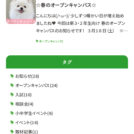
☆春のオープンキャンパス☆
体験イベントです♪ 進路研究を始めたばかりの方
も大丈夫！ ルネサンスの雰囲気が分かります(/・
こんにちは(/・ω・)/ 少しずつ暖かい日が増え始め
ω・)/ ☆スケジュール☆ ３月２５日（土）１３：３０～
ましたね♥ 今回は新３・２年生向け 春のオープン
（受
キャンパスのお知らせです！ ３月１８日（土） ※定
員に達した学科は受付終了 ４月２２日（土） １３：０
オープンキャンパス
０～１６：３０ （１２：３０受付開始） ※同じ内容のた
め、どちらか都合の良い日に参加してね☆ ☆ポイ
ント☆ ☑最新パンフレット先行配布！！ ☑就職実績
タグ
最新情報＆2024年度入試制度公開！！ ☑初めて
オープンキャンパスに参加する方も安心♪ 体験授
お知らせ(28)
業
オープンキャンパス(24)
入試(10)
相談会(4)
小中学生イベント(6)
イベント(16)
取材記事(1)