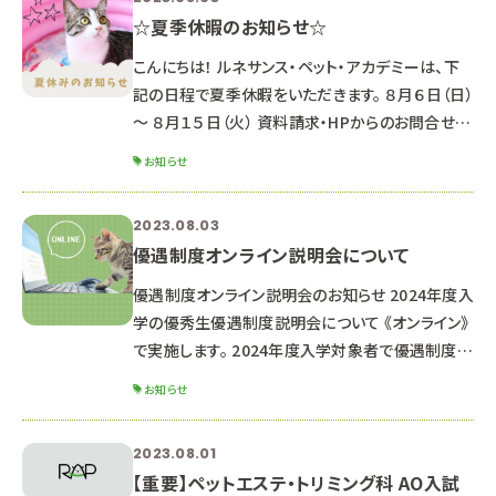
☆夏季休暇のお知らせ☆
こんにちは！ ルネサンス・ペット・アカデミーは、下
記の日程で夏季休暇をいただきます。 ８月６日（日）
～ ８月１５日（火） 資料請求・HPからのお問合せの
お返事は、 ８月１６日以降順次対応していきますの
お知らせ
でご了承ください。 （通常よりお時間がかかる可能
性があります） HPからのオープンキャンパス申込
2023.08.03
LINEでのお問合せ・オープンキャンパス申込 優遇
優遇制度オンライン説明会について
制度オンライン説明会の申込は受付しています♪
返信が遅くなる可能性もありますが、ご了承くださ
優遇制度オンライン説明会のお知らせ 2024年度入
い。 皆さん熱中症には気を付けましょう！ 夏休み中
学の優秀生優遇制度説明会について 《オンライン》
の8/26
で実施します。 2024年度入学対象者で優遇制度受
験希望の方、 少しでも気になる方は是非お申し込
お知らせ
みください。 ※高校２年生以下の方は来年以降の
説明会にご参加ください。 ■オンライン説明会内容
2023.08.01
■ 優秀生優遇制度（特待生・通学支援生）について
【重要】ペットエステ・トリミング科 AO入試
出願資格・特典・試験日程 選考までの流れ 求める