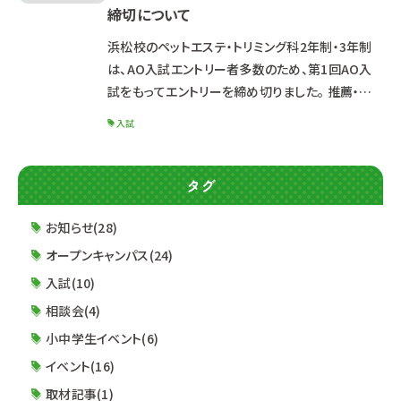
締切について
人材像 面接試験について 筆記試験について 小論
文試験について ■配布資料■ 優秀生優遇制度概
浜松校のペットエステ・トリミング科2年制・3年制
要 2023年度優秀
は、AO入試エントリー者多数のため、第1回AO入
試をもってエントリーを締め切りました。 推薦・一
般入試は10月1日より出願開始となります。 これか
入試
ら受験を希望される方は、推薦・一般入試にてご受
験ください。 なお、動物看護師科、ドッグ・ウェルネ
ス科、動物海洋飼育・アクアリウム科は引き続き第
タグ
2回AO入試エントリー受付中です。 詳細は入試相
談係までお問い合わせください。 Mail：
お知らせ(28)
entry@rap.ac.jp TEL：053-455-2550
オープンキャンパス(24)
入試(10)
相談会(4)
小中学生イベント(6)
イベント(16)
取材記事(1)