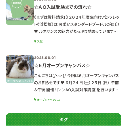
☆ＡＯ入試受験までの流れ☆
《まずは資料請求！》 ２０２４年度生向けパンフレッ
ト《浜松校》は 可愛いスタンダードプードルが目印
♥ ルネサンスの魅力がたっぷり詰まっています♪
《セット内容》 ・パンフレット ・入学ガイドブック２０
入試
２４ ・就職内定速報 ※２０２３年３月以降にパンフ
レットを貰っている方は 同じのものになるので資
2023.06.01
料請求の必要はありません。 まだお持ちでない方
☆６月オープンキャンパス☆
は是非GETしてね☆ ↓ ▶資料請求はこちら
《オープンキャンパスに参加しよう！》 ＡＯ入試受験
こんにちは(/・ω・)/ 今回は６月オープンキャンパス
のために
のお知らせです♥ ６月２４日（土）２５日（日） 午前
＆午後 開催！ ▷▷AO入試対策講座 を行います！
※説明会は同じ内容のため、都合の良い日時を選
オープンキャンパス
んで参加してね☆ ☆体験メニューと受付時間☆
【午前の部】 １０：００～１３：１０ （９：４０受付開
始） 【午後の部】 １３：３０～１６：４０ （１３：１０受
タグ
付開始） ※適性検査を受検しない方は、約30分早