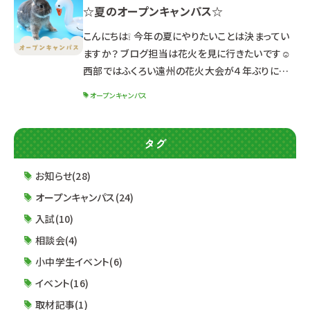
☆夏のオープンキャンパス☆
学校での開催ではありませんので、ご注意くださ
い。 内容：☆トリミング体験☆ わんちゃんの
こんにちは❕ 今年の夏にやりたいことは決まってい
マネキンにブラッシング体験
ますか？ ブログ担当は花火を見に行きたいです☺
西部ではふくろい遠州の花火大会が４年ぶりに開
催予定です❕ 中部では安倍川花火大会が５年ぶり
オープンキャンパス
の開催予定(*^-^*) 今年はイベントが盛りだくさ
ん！夏らしいことができそうで嬉しいですね♪ 夏の
イベントといえば！！！ ルネサンスのオープンキャン
タグ
パスもチェックしてみてね◎ ※日程や体験メ
ニューによって時間が異なるためご注意ください！
お知らせ(28)
┈┈┈┈┈┈┈┈┈┈┈┈┈┈┈┈┈┈┈┈┈
オープンキャンパス(24)
┈┈┈┈┈┈ ①７
入試(10)
相談会(4)
小中学生イベント(6)
イベント(16)
取材記事(1)