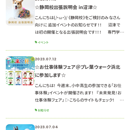
☆静岡校出張説明会 in沼津☆
こんにちは(/・ω・)/ 《静岡校》をご検討のみなさん
向けに 追加イベントのお知らせです！！ 沼津で
は初の開催となる出張説明会です！！！ 専門学校
ルネサンス・ペット・アカデミー静岡校 《 出張説明
イベント
会 in沼津 》 ※体験授業は実施しません ※高校１・
２年生も参加OKです♪ ※４～６月にグランシップ
2023.07.12
で実施した静岡校出張説明会と基本的には同じ内
☆お仕事体験フェア＠プレ葉ウォーク浜北
容となります ８月５日（土） ①１０：３０～１２：３０
に参加します☆
（受付 １０：１０～） ②１４：００～１６：００（受付 １
３：４０～） 希望の時間を
こんにちは！ 今週末、小中高生の参加できる「お仕
事体験」イベントが開催されます！ 『未来発見！お
仕事体験フェア』 ▷こちらのサイトもチェック！
日時：2023年7月16日（日） 10:00～
お知らせ
16:00 ※イベントは15日（土）～16日（日）の2日間
ですが 本校のブースは 16日（日）のみ出展しま
2023.07.04
す。 場所：プレ葉ウォーク浜北（1Fプレ葉コート） ※