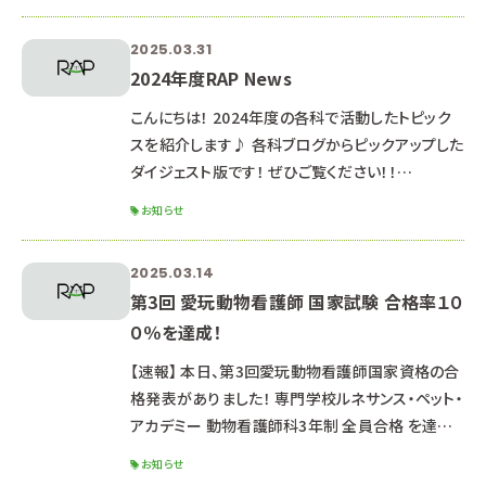
ントです。 ☆場所☆ 専門学校ルネサンス・ペット・
アカデミー【浜松校】 静岡県浜松市中央区北田町
2025.03.31
134-38 ※駐車場はありませんので、公共交通機関
2024年度RAP News
またはコインパーキングをご利用ください ☆体
験メニュー☆ 《動物看護師科
こんにちは！ 2024年度の各科で活動したトピック
スを紹介します♪ 各科ブログからピックアップした
ダイジェスト版です！ ぜひご覧ください！！
・・・・・・・・・・・・・・・・・・・・・・・・・・・・・・・・・・・・・・・・・・
お知らせ
・・・・・・・・・・・・・・・・・・・・ 【動物看護師科】
2025.3.14 <第３回 愛玩動物看護師 国家資
2025.03.14
格 全員合格しました！！！！> 今日は、第三回愛玩
第3回 愛玩動物看護師 国家試験 合格率１０
動物看護師 国家資格の合格発表の日でした🌸
０％を達成！
🌸 全員、合格でした👏👏👏 みんな本当におめでと
う～！！！
【速報】 本日、第3回愛玩動物看護師国家資格の合
格発表がありました！ 専門学校ルネサンス・ペット・
アカデミー 動物看護師科3年制 全員合格 を達成
しました！ 合格率全国平均 88.0％ 東海地区の
お知らせ
専門学校で「合格率１００％」はルネサンスだけ！