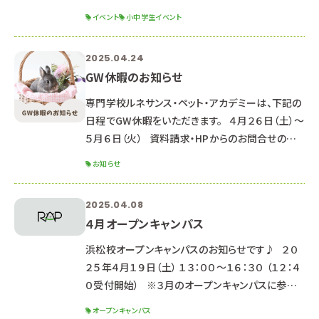
事体験イベントを開催します♪ 写真撮影・SNS投
イベント
小中学生イベント
稿大歓迎♥ 動物のお仕事体験DAY ２０２５年８
月２日（土） １３：３０～１５：３０（受付 １３：１５
2025.04.24
～） 専門学校ルネサンス・ペット・アカデミー【浜松
GW休暇のお知らせ
校】校舎 静岡県浜
専門学校ルネサンス・ペット・アカデミーは、下記の
日程でGW休暇をいただきます。 ４月２６日（土）～
５月６日（火） 資料請求・HPからのお問合せのお
返事は、 ５月７日以降順次対応していきますのでご
お知らせ
了承ください。 （通常よりお時間がかかる可能性が
あります） HPからのオープンキャンパス申込
2025.04.08
LINEでのお問合せ・オープンキャンパス申込は受付
４月オープンキャンパス
しています♪ 返信が遅くなる可能性もありますが、
ご了承ください。 ■今後のイベントについて
浜松校オープンキャンパスのお知らせです♪ ２０
２５年４月１９日（土） １３：００～１６：３０ （１２：４
０受付開始） ※３月のオープンキャンパスに参加
出来なかった方 ＆学科を迷っている方対象のイベ
オープンキャンパス