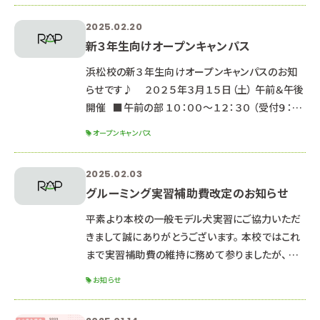
（参照）動物看護師統一認定機構HP 動物看護師
2025.02.20
科ブログも見てね！
新３年生向けオープンキャンパス
浜松校の新３年生向けオープンキャンパスのお知
らせです♪ ２０２５年３月１５日（土） 午前＆午後
開催 ■午前の部 １０：００～１２：３０ （受付９：４
０～） ■午後の部 １４：００～１６：３０ （１３：４０受
オープンキャンパス
付開始） ※午前と午後は同じ内容のため、都合の
良い方を選んで参加してね ☆場所☆ 専門学校ル
2025.02.03
ネサンス・ペット・アカデミー【浜松校】 静岡県浜松
グルーミング実習補助費改定のお知らせ
市中央区北田町134-38 ※駐車場はありませんの
で、公共交通機関またはコインパーキングをご利
平素より本校の一般モデル犬実習にご協力いただ
きまして誠にありがとうございます。 本校ではこれ
まで実習補助費の維持に務めて参りましたが、 最
近の諸物価の高騰により、 今までとの同様のトリミ
お知らせ
ング実習を行うことが難しくなっています。 つきまし
ては、下記の通り料金の改定をさせていただくこと