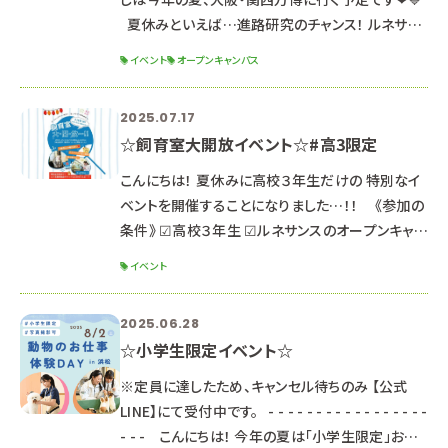
夏休みといえば…進路研究のチャンス！ ルネサン
スの夏休みオープンキャンパス・イベントを紹介し
イベント
オープンキャンパス
ます🌻 どのイベントも動物にも会えるから夏の思
い出にもなりそう♪ ７月２６日（土）１３：００～１
2025.07.17
６：３０ ▶１・２年生向けオープンキャンパス 気にな
☆飼育室大開放イベント☆#高3限定
る学科を１つ選んで体験授業＋入試説明♪ ※高
校３年生や社会人の参加もOKです ８月２３日
こんにちは！ 夏休みに高校３年生だけの 特別なイ
（土）１
ベントを開催することになりました…！！ 《参加の
条件》 ☑高校３年生 ☑ルネサンスのオープンキャン
パスにまだ参加したことがない ☑飼育員に興味あ
イベント
り/動物が好き 《スペシャルなポイント》 ☑普段の
オープンキャンパスと違って 少人数で「飼育室の見
2025.06.28
学」や「動物との触れ合い」が出来ちゃう！ 写真撮影
☆小学生限定イベント☆
も大歓迎！夏の思い出に映え写真を撮影してね📷
☑特別記念品をご用意✨ 大人気動物施設の入場
※定員に達したため、キャンセル待ちのみ 【公式
チケットがもら
LINE】にて受付中です。 - - - - - - - - - - - - - - - - -
- - - こんにちは！ 今年の夏は「小学生限定」お仕