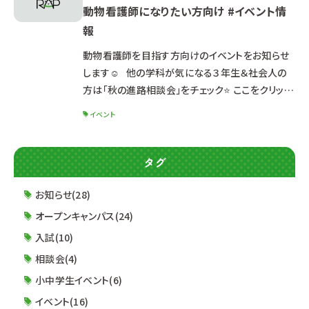
動物看護師になりたい方向け #イベント情
時間」をご連絡ください🐾 &nbs
報
動物看護師を目指す方向けのイベントをお知らせ
します☺ 他の学科が気になる３年生＆社会人の
方は「秋の進路相談会」をチェック⭐ ここをクリック
→「≪全学科≫秋の進路相談会」 【３年生・社会
イベント
人の方対象】 2026年4月入学をお考えの方も、ま
だ間に合います🏫 最近進路を考え始めた / 大学と
の併願受験を検討中 / 社会人の方の学び直し な
タグ
ど… まずは平日ミニオープンキャンパスor平日夜
間進路相談会への参加をお待ちしていま
お知らせ(28)
オープンキャンパス(24)
入試(10)
相談会(4)
小中学生イベント(6)
イベント(16)