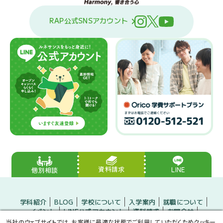
RAP公式SNSアカウント
資料請求
LINE
個別相談
学科紹介
BLOG
学校について
入学案内
就職について
イベント
LINE公式アカウント
資料請求
お問合せ
入学をお考えの方
保護者の方
企業の方
当社のウェブサイトでは、お客様に最適な状態でご利用していただくためクッキー