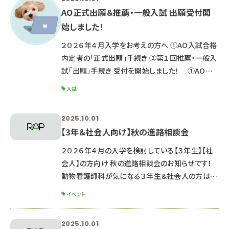
AO正式出願＆推薦・一般入試 出願受付開
始しました！
２０２６年４月入学をお考えの方へ ①AO入試合格
内定者の「正式出願」手続き ②第１回推薦・一般入
試「出願」手続き 受付を開始しました！ ①AO入
試合格内定者の「正式出願」手続き １０月１日～１
入試
０日の期間内に以下の手続きが必要です。 A.イン
ターネット出願ページの入力…「AO出願」ボタンか
2025.10.01
ら インターネット出願の手引きP7・9参照 B.選考
【3年＆社会人向け】秋の進路相談会
料の納入 C.必要書類の提出 ②第１回推薦・一
般入試「出願」手続き １０月１日～１４日の
２０２６年４月の入学を検討している【３年生】【社
会人】の方向け 秋の進路相談会のお知らせです！
動物看護師科が気になる３年生＆社会人の方は
「動物看護師科イベント」をチェック⭐ ここをクリッ
イベント
ク→「動物看護師科#イベント情報」 学科説
明・入試説明・適性検査・質疑応答・保護者説明な
2025.10.01
どを行います🏫 「希望の学科」「日にち」「開始希望