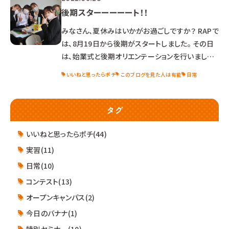
後期スターーーーート！！
みなさん、夏休みはいかがお過ごしですか？ RAPで
は、8月19日から後期がスタートしました。 その日
は、始業式と後期オリエンテーションを行いました
★ 久々にみんなに会えて、学生も先生も楽しそう
いいねと思ったらポチ
このブログを見た人は有能
日常
です♪ さてさて、 机の下に隠れて、防災訓練がス
タート！ トリミング実習中に発生したことを想定し
て行いました。 ヘルメットもしっかり被って、バッチ
タグ
リ(`･ω･´)b 無事に防災訓練が終わり、 ホッとして
いるところをパシャリ✨ 消火訓練もクラス委員長と
いいねと思ったらポチ(44)
副委員長が代表して 挑戦しました！
実習(11)
日常(10)
コンテスト(13)
オープンキャンパス(2)
今日のバナナ(1)
特別セミナー(10)