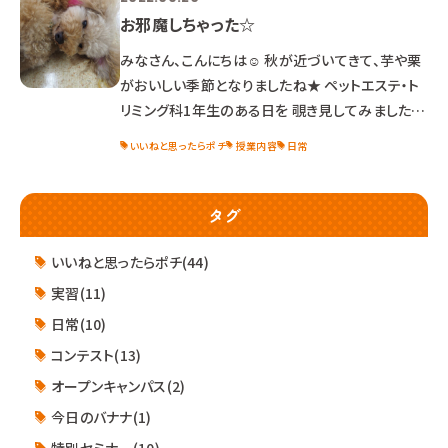
お邪魔しちゃった☆
みなさん、こんにちは☺ 秋が近づいてきて、芋や栗
がおいしい季節となりましたね★ ペットエステ・ト
リミング科1年生のある日を 覗き見してみました！
何をしているのかと言うと… LHRの時間にドッグ・
いいねと思ったらポチ
授業内容
日常
ウェルネス科1年生のドッグトレーニング実習に お
邪魔しちゃったんです( *´艸｀) ドッグ・ウェルネス科
1年生にお手本を見せてもらい、 いざ挑戦っ！！ やっ
タグ
てみると意外と難しい！？ コツを聞きながら、何度
かチャレンジしていました★ 短い時間でしたが、 他
いいねと思ったらポチ(44)
学科の学生と話す機会とな
実習(11)
日常(10)
コンテスト(13)
オープンキャンパス(2)
今日のバナナ(1)
特別セミナー(10)