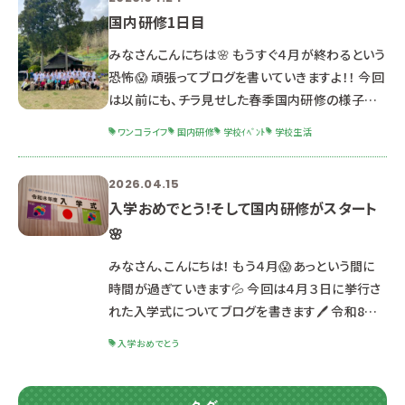
国内研修1日目
みなさんこんにちは🌸 もうすぐ４月が終わるという
恐怖😱 頑張ってブログを書いていきますよ！！ 今回
は以前にも、チラ見せした春季国内研修の様子を
書いていきます🖊️ 実は１年生、入学式を経て月曜
ワンコライフ
国内研修
学校ｲﾍﾞﾝﾄ
学校生活
日から春季国内研修に行ってきました！ 今回は １．
カドリール見学 ２．ドッグリゾートホテル ３．ペット
2026.04.15
複合施設 この３つを学びに行きました！！ まずは１
入学おめでとう！そして国内研修がスタート
日目！ 今回はバスで出発です！ サポートで一緒に
🌸
同行してくれる先輩から、案内を受けます これから
始まる研修にドキドキ・ワクワクの様
みなさん、こんにちは！ もう４月😱あっという間に
時間が過ぎていきます💦 今回は４月３日に挙行さ
れた入学式についてブログを書きます🖊️ 令和8年
度の入学式がアクトシティ浜松 中ホールで挙行
入学おめでとう
されました。 まずは、スムーズに受付を済ませます
✨ みなさん、ピシッとしたスーツ姿です🌸 その後
は、呼名が行われたり、 厳粛に式が進んでいきまし