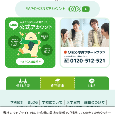
RAP公式SNSアカウント
資料請求
LINE
個別相談
学科紹介
BLOG
学校について
入学案内
就職について
イベント
LINE公式アカウント
資料請求
お問合せ
入学をお考えの方
保護者の方
企業の方
当社のウェブサイトでは、お客様に最適な状態でご利用していただくためクッキー