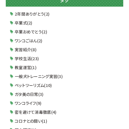
タグ
た。 式の終了後にはクラス別で懇談会♪ 今後の日
程や流れについて説明があります。 改めまして、
2年間ありがとう(2)
新入生の皆さん入学おめでとうございます💓 これ
卒業式(2)
か
卒業おめでとう(2)
ワンコごはん(2)
実習紹介(8)
学校生活(23)
教室運営(1)
一般犬トレーニング実習(3)
ペットツーリズム(10)
ガタ美の日常(3)
ワンコライフ(9)
密を避けて消毒徹底(4)
コロナとの闘い(1)