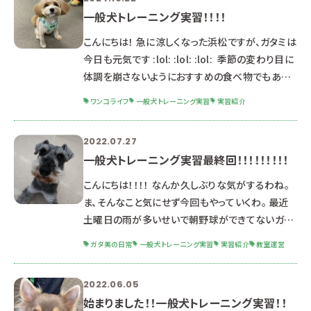
一般犬トレーニング実習！！！！
こんにちは！ 急に涼しくなった浜松ですが、ガタミは
今日も元気です :lol: :lol: :lol: 季節の変わり目に
体調を崩さないようにおすすめの食べ物でもあげ
ておきます。 『むかご』山芋の赤ちゃんで免疫力アッ
ワンコライフ
一般犬トレーニング実習
実習紹介
プに効果あり！！！！！ ガタミは炊き込みご飯にした
わ :-P 道の駅とかに時々売ってるから、お休みの
2022.07.27
日はぜひまわってみて頂戴 :-D さて今回は後期
一般犬トレーニング実習最終回！！！！！！！！！
の『一般犬トレーニング実習』の様子をお伝えする
わ :lol: 学生たちによる『トレーニング教室の運
こんにちは！！！！ なんか久しぶりな気がするわね。
営』が
ま、そんなこと気にせず今回もやっていくわ。 最近
土曜日の雨が多いせいで朝野球ができてないガタ
美よ。 この間久しぶりに野球したんだけどもルンル
ガタ美の日常
一般犬トレーニング実習
実習紹介
教室運営
ンすぎて2安打もしちゃったわ。 ガタ美が2安打する
と南海トラフがくるって学生時代よく言われたわ。
2022.06.05
みんな気を付けるのよ。 さて今回は前期に行われ
始まりました！！一般犬トレーニング実習！！
た一般の飼い主様を招いてのしつけ方教室。 一般