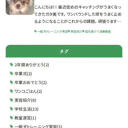
犬トレーニング実習の最終回の紹介をしていきま
こんにちは！！ 最近低めのキャッチングがうまくなっ
す。 去年はたどたどしかった学生達が飼い主様達
てきたガタ美です。 ワンバウンドした球をうまく止め
の前で堂々と話をしている姿を見
るようになることがこれからの課題。 頑張ります！！
さて今回はついに始まりました一般犬ﾄﾚｰﾆﾝｸﾞ実
一般犬トレーニング実習
実習紹介
密を避けて消毒徹底
習のご紹介をしていきたいと思うわ。 一般犬ﾄﾚｰﾆﾝ
ｸﾞ実習とは実際に一般の飼い主様をお招きし、学
生が教室の運営を行っていく授業です。 全6回のト
タグ
レーニング教室を前期・後期で1回ずつ行います。
ご参加くださっている飼い主様、いつもご協力して
2年間ありがとう(2)
いただきありがとうございます。 ではわんこ達をご
卒業式(2)
紹介いたし
卒業おめでとう(2)
ワンコごはん(2)
実習紹介(8)
学校生活(23)
教室運営(1)
一般犬トレーニング実習(3)