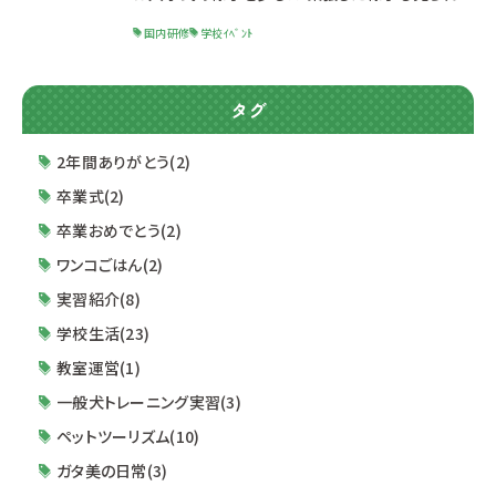
したが、これからはみんなの大好きな動物について
国内研修
学校ｲﾍﾞﾝﾄ
沢山学んでいきます！ これからみんな頑張っていこ
うね♪ そして、そして 入学式の翌日に国内研修に
行ってまいりました⭐ ドッグ・ウェルネス科の先輩も
タグ
一緒に同行してくれるため1年生も安心だね☺️ 今
回研修で訪問させていただいたのは 〇日本盲導犬
2年間ありがとう(2)
協会日本盲導犬総合センター富士ハーネス様 〇レ
卒業式(2)
ジーナリゾート箱根仙石原様
卒業おめでとう(2)
ワンコごはん(2)
実習紹介(8)
学校生活(23)
教室運営(1)
一般犬トレーニング実習(3)
ペットツーリズム(10)
ガタ美の日常(3)