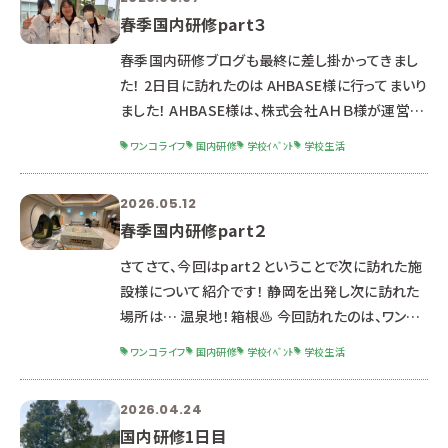
春季国内研修part３
春季国内研修ブログも最終に差し掛かってきまし
た！ 2日目に訪れたのは AHBASE様に行ってまいり
ました！ AHBASE様は、株式会社ＡＨＢ様が運営す
るペット複合施設！ 施設内には、トリミング・ペット
ワンコライフ
国内研修
学校ｲﾍﾞﾝﾄ
学校生活
ホテル・トレーニング・動物病院・ドッグラン・ドッグ
カフェ・譲渡活動など様々な事を行っています！ こ
2026.05.12
ういった複合施設は浜松にはまだまだありません。
春季国内研修part２
複合施設の良さは？どんな工夫がある？を学びま
す。 これは、ドッグカフェのメニューです。 カロリー
さてさて、今回はpart２ということで次に訪れた施
の表示があったり、どんな食材を使って、それが身
設様について紹介です！ 静岡を出発し次に訪れた
体作りにどのよ
場所は… 温泉地！箱根♨️ 今回訪れたのは、ワン
ちゃんと一緒に泊まることのできるリゾートホテル
ワンコライフ
国内研修
学校ｲﾍﾞﾝﾄ
学校生活
レジーナリゾート箱根仙石原様です！！ ワンちゃんと
一緒に泊まれるホテルが増加傾向にある今！！ ワン
2026.04.24
ちゃんと一緒に泊まれるホテルでのおもてなしにつ
国内研修1日目
いて今回は紹介していきます！ レジーナリゾート