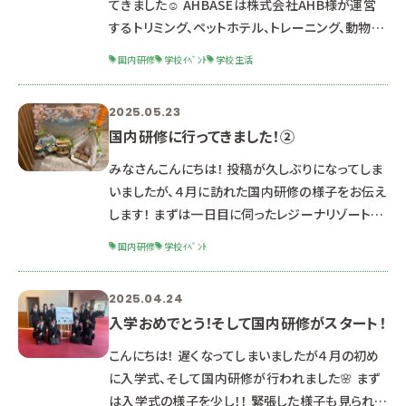
てきました☺️ AHBASEは株式会社AHB様が運営
種に触れることができた学生たち、
するトリミング、ペットホテル、トレーニング、動物病
院、ドッグラン、譲渡活動等様々な事を行う施設で
国内研修
学校ｲﾍﾞﾝﾄ
学校生活
す。 初めて見るワンちゃん用のおやつに目を輝かせ
る こういった施設を「複合施設」というのですがま
2025.05.23
だまだ浜松には少ないため学生たちも一生懸命メ
国内研修に行ってきました！②
モを取りながらお話を聞きます。 物販商品には見
たことのない商品があるようで商品を見るのも学
みなさんこんにちは！ 投稿が久しぶりになってしま
生たちは楽しそうな様子🤩 お家でお留守番をして
いましたが、４月に訪れた国内研修の様子をお伝え
いる愛犬たちにもお土産が
します！ まずは一日目に伺ったレジーナリゾート箱
根仙石原様！！ ワンちゃんと一緒に泊まれるホテル
国内研修
学校ｲﾍﾞﾝﾄ
にあるおもてなし…みなさんはどんなものがある
か知っていますか？ レジーナリゾート箱根仙石原
2025.04.24
様ではこんなおもてなしが！！！！ ワンちゃんの足腰
入学おめでとう！そして国内研修がスタート！
に優しいウッドチップのドッグラン、遊んだ後の足洗
い場の完備！！ 可愛いフォトスポットで写真が撮れ
こんにちは！ 遅くなってしまいましたが４月の初め
たり、エレベーター待機ではワンちゃんが苦手な子
に入学式、そして国内研修が行われました🌸 まず
同士を配慮し中の様子が見られ
は入学式の様子を少し！！ 緊張した様子も見られま