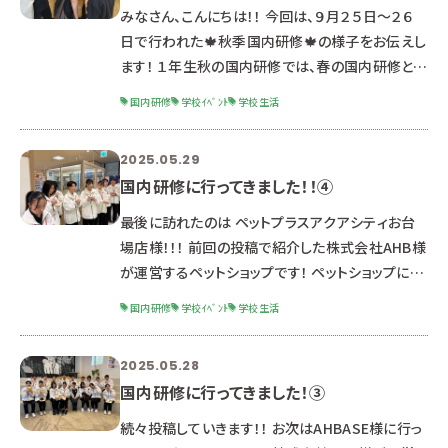
ドッグランサービスを行っているPawsroom様にお
みなさん、こんにちは！！ 今回は、９月２５日～２６
世話になりました。 レイアウトが可愛い店内と看板
日で行われた🍁秋季国内研修🍁の様子をお伝えし
犬に学
ます！ １年生秋の国内研修では、春の国内研修とは
違い 「現地集合・現地解散」です！ 今後の職場見
国内研修
学校ｲﾍﾞﾝﾄ
学校生活
学・インターンシップに備え、自分達で公共交通機
関を調べ予定時刻に間に合うように行動します！！
2025.05.29
最初に訪れたのは 「WANCOTT」様 WANCOTT様
国内研修に行ってきました！！④
は、横浜中華街付近に構える、会員制複合施設で
す。 ドッグパーク・スクール・リハビリ・ナーシングと
最後に訪れたのは ペットプラスアクアシティお台
様々なサービスを提供しています。 今回は、各施設
場店様！！！ 前回の投稿で紹介した株式会社AHB様
を
が運営するペットショップです！ ペットショップには
当たり前ではありますが子犬・子猫がたくさん集ま
国内研修
学校ｲﾍﾞﾝﾄ
学校生活
ります。 子犬・子猫の管理に必要な衛生管理・空調
管理等を行うことこれが命を扱う仕事の責任だと
2025.05.28
学生たちは学びました。 写真はありませんがバック
国内研修に行ってきました！③
ヤードの見学もさせていただき実際の空調管理に
も触れることができました😶 訪れた研修先の紹介
続々投稿していきます！！ お次はAHBASE様に行っ
は以上となります。 二日間動物に関わる様々な職