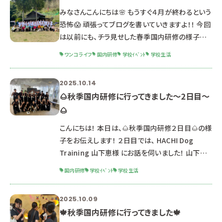
箱根仙石原様ではまず、ドッグランがすごい！ 室内
みなさんこんにちは🌸 もうすぐ４月が終わるという
だけでなく、室外にもドッグランが！！中にはドッグラ
恐怖😱 頑張ってブログを書いていきますよ！！ 今回
ンが併
は以前にも、チラ見せした春季国内研修の様子を
書いていきます🖊️ 実は１年生、入学式を経て月曜
ワンコライフ
国内研修
学校ｲﾍﾞﾝﾄ
学校生活
日から春季国内研修に行ってきました！ 今回は １．
カドリール見学 ２．ドッグリゾートホテル ３．ペット
2025.10.14
複合施設 この３つを学びに行きました！！ まずは１
🌰秋季国内研修に行ってきました～2日目～
日目！ 今回はバスで出発です！ サポートで一緒に
🌰
同行してくれる先輩から、案内を受けます これから
始まる研修にドキドキ・ワクワクの様
こんにちは！ 本日は、🌰秋季国内研修２日目🌰の様
子をお伝えします！ ２日目では、 HACHI Dog
Training 山下恵様 にお話を伺いました！ 山下様
は、主に出張トレーナーとして活動しており、動物
国内研修
学校ｲﾍﾞﾝﾄ
学校生活
病院等でのトレーニング教室等も行っているそうで
す。なかでも、学生が二年次に取得を目指すマナー
2025.10.09
ハンドラーテストの上級テスト（グッドシチズンテス
🍁秋季国内研修に行ってきました🍁
ト）に合格をされておられます！！✨✨ 会場は、貸し