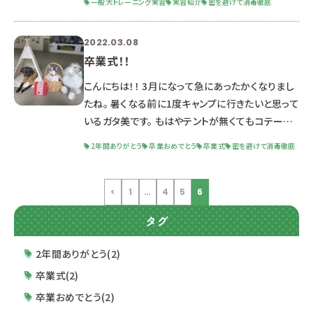
一般犬トレーニング実習
実習紹介
密を避けて消毒徹底
習のご紹介をしていきたいと思うわ。 一般犬ﾄﾚｰﾆﾝ
ｸﾞ実習とは実際に一般の飼い主様をお招きし、学
2022.03.08
生が教室の運営を行っていく授業です。 全6回のト
卒業式！！
レーニング教室を前期・後期で1回ずつ行います。
ご参加くださっている飼い主様、いつもご協力して
こんにちは！！ 3月になって急にあったかくなりまし
いただきありがとうございます。 ではわんこ達をご
たね。 暑くなる前に1度キャンプに行きたいと思って
紹介いたし
いるガタ美です。 もはやテントが無くてもコテージ
で良いなと思い始めました。 さてそんな中、専門学
2年間ありがとう
卒業おめでとう
卒業式
密を避けて消毒徹底
校ルネサンスペットアカデミー、ルネサンス デザイ
ン・美容専門学校 両校の卒業式が行われました。
先生たちも気合充分。 北風先生も気合入ってまし
<
1
…
4
5
6
た。 続々と入場してくる卒業生 中野勘次郎学校長
タグ
コロナウィルスの対策を実施しながらの卒業式と
なりました。 式典後には各クラスに分かれてクラス
2年間ありがとう(2)
会を実
卒業式(2)
卒業おめでとう(2)