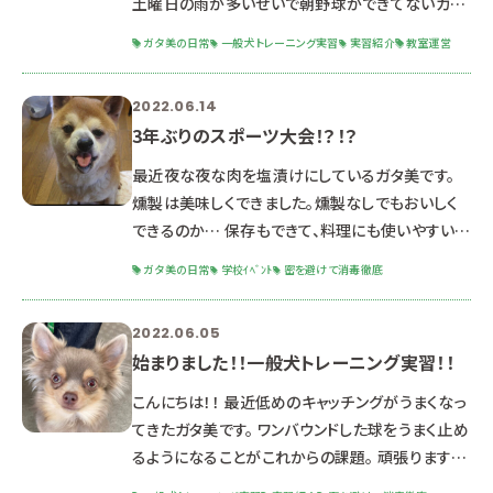
土曜日の雨が多いせいで朝野球ができてないガタ
美よ。 この間久しぶりに野球したんだけどもルンル
ガタ美の日常
一般犬トレーニング実習
実習紹介
教室運営
ンすぎて2安打もしちゃったわ。 ガタ美が2安打する
と南海トラフがくるって学生時代よく言われたわ。
2022.06.14
みんな気を付けるのよ。 さて今回は前期に行われ
3年ぶりのスポーツ大会！？！？
た一般の飼い主様を招いてのしつけ方教室。 一般
犬トレーニング実習の最終回の紹介をしていきま
最近夜な夜な肉を塩漬けにしているガタ美です。
す。 去年はたどたどしかった学生達が飼い主様達
燻製は美味しくできました。燻製なしでもおいしく
の前で堂々と話をしている姿を見
できるのか… 保存もできて、料理にも使いやすい加
工を目指します。こうご期待。 さて今回は先日行わ
ガタ美の日常
学校ｲﾍﾞﾝﾄ
密を避けて消毒徹底
れたスポーツ大会の様子をお伝えいたします。 ここ
3年コロナウイルスの為中止となっていたスポーツ
2022.06.05
大会。 今年は3年ぶりにペット校のみでの開催とな
始まりました！！一般犬トレーニング実習！！
りました。 今回のスポーツ大会はソフトバレーボー
ル、障害物競走、ドッジボールが行われました。 ど
こんにちは！！ 最近低めのキャッチングがうまくなっ
うしても女子が多い学校のため、男子には利き腕
てきたガタ美です。 ワンバウンドした球をうまく止め
禁止、スパイク禁止等のルールが
るようになることがこれからの課題。 頑張ります！！
さて今回はついに始まりました一般犬ﾄﾚｰﾆﾝｸﾞ実