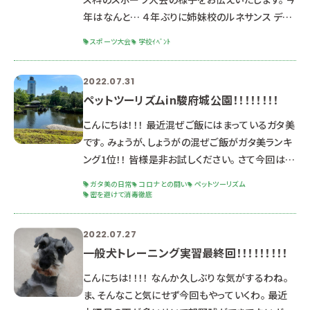
年はなんと… ４年ぶりに姉妹校のルネサンス デザ
イン・美容専門学校との合同開催となり、 ワイワイ
スポーツ大会
学校ｲﾍﾞﾝﾄ
と盛り上がるスポーツ大会となりました！！！ その様
子がこちら 今年の競技は ソフトバレーボール 障
2022.07.31
害物リレー ドッジボールの３競技でした。 ドッグ・
ペットツーリズムin駿府城公園！！！！！！！！
ウェルネス科は障害物リレー以外決勝進出！！ 入賞
はできませんでしたが、学生たちが頑張りを見せて
こんにちは！！！ 最近混ぜご飯にはまっているガタ美
くれました！！！ 同着の為、じゃんけんによる決勝
です。 みょうが、しょうがの混ぜご飯がガタ美ランキ
ング1位！！ 皆様是非お試しください。 さて今回は
『ペットツーリズム』in駿府城公園の様子をお送り
ガタ美の日常
コロナとの闘い
ペットツーリズム
いたします。 今回は気温が高い事を考え、犬なしで
密を避けて消毒徹底
の実施となりました。 各自水分補給、暑さ対策、コ
ロナ対策を意識しながらの実施となりました。 集
2022.07.27
合写真どん！！！！！ 犬を連れていくなら何をするの
一般犬トレーニング実習最終回！！！！！！！！！
か、どのようなことに気を付けるべきなのかを考え
こんにちは！！！！ なんか久しぶりな気がするわね。
ながら公園内を歩き回りました。 途中映え写真を
ま、そんなこと気にせず今回もやっていくわ。 最近
撮っ