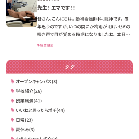
先生！ エマです！！
皆さん、こんにちは。 動物看護師科、龍神です。 毎
年思うのですが、いつの間にか梅雨が明け、セミの
鳴き声で目が覚める時期になりましたね。 本日は
動物看護師科3年生で行われた、特別授業「救急医
授業風景
療」について紹介したいと思います。 今回の授業は
横浜にある『DVMｓどうぶつ医療センター横浜』の
杉浦獣医師を講師に招き行いました。 杉浦先生は
タグ
夜間救急で勤務する獣医師です。 余談ですが・・・
現在、月９のドラマ「ナ〇ト・ド〇ター」見ています
オープンキャンパス(3)
か？ 動物医療にも夜間専門の救急外来が全国に
学校紹介(28)
あるんですよ。 今回の授業で
授業風景(41)
いいねと思ったらポチ(44)
日常(23)
夏休み(3)
おうちのペット紹介(2)