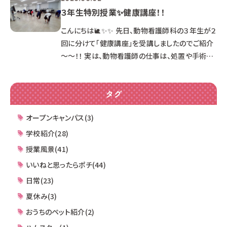
３年生特別授業✨健康講座！！
こんにちは🐌✨✨ 先日、動物看護師科の３年生が２
回に分けて「健康講座」を受講しましたのでご紹介
～～！！ 実は、動物看護師の仕事は、処置や手術の
補助など「長時間同じ姿勢を続ける」場面が少なく
ありません🏥🐶🐈 学生たちが就職した後、身体の
タグ
不調に悩まされることなく、長く元気に活躍してほ
しい――そんな願いを込めて、当校では毎年外部から
オープンキャンパス(3)
専門の講師をお招きし、セルフメンテナンスを学ぶ
健康講座を実施しています。📚✨ 講義で身体の仕
学校紹介(28)
組みを学んだ後は、全員で柔軟性や身体の硬さを
授業風景(41)
チェックする実践タイム❕ みん
いいねと思ったらポチ(44)
日常(23)
夏休み(3)
おうちのペット紹介(2)