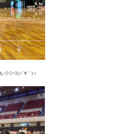
💨(∩´∀｀)∩