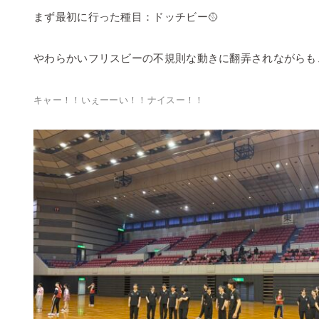
まず最初に行った種目：ドッチビー🥎
やわらかいフリスビーの不規則な動きに翻弄されながらも
キャー！！いぇーーい！！ナイスー！！