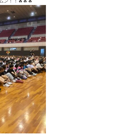
！！🔥🔥🔥