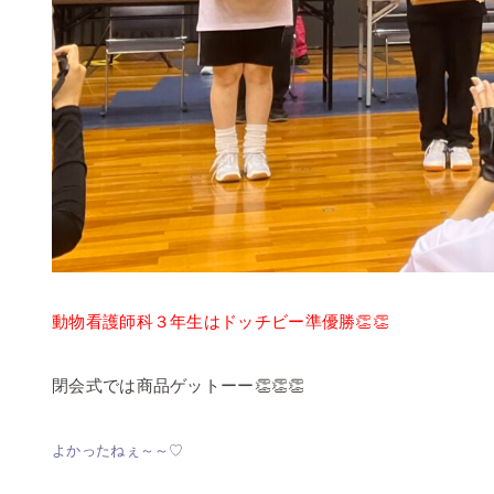
動物看護師科３年生はドッチビー準優勝👏👏
閉会式では商品ゲットーー👏👏👏
よかったねぇ～～♡