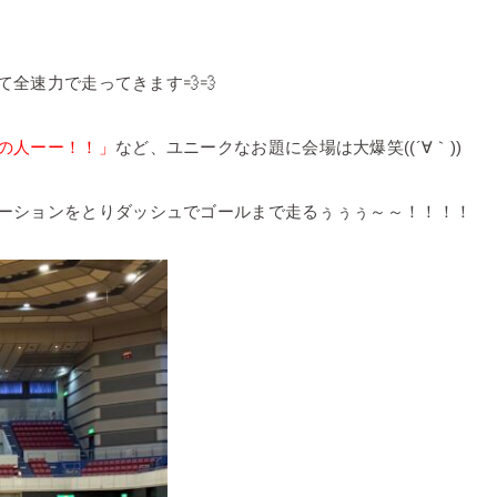
全速力で走ってきます💨💨
の人ーー！！」
など、ユニークなお題に会場は大爆笑((´∀｀))
ーションをとりダッシュでゴールまで走るぅぅぅ～～！！！！