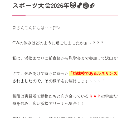
スポーツ大会2026年😽🏀🏐🏈
皆さんこんにちは～～(^^♪
GWの休みはどのように過ごしましたかぁ～？？？
私は、浜松まつりに前夜祭から慰労会まで参加して沢山まつりを
さて、休みあけて待ちに待った
「姉妹校であるルネサンス
されましたので、
その
様子をお届けします～～～！
普段は実習着で動物たちと向き合っている
ＲＡＰ
の学生た
身を包み、広い浜松アリーナへ集合！！