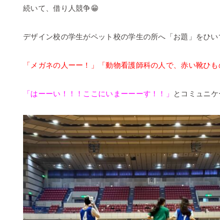
続いて、借り人競争😁
デザイン校の学生がペット校の学生の所へ「お題」をひいて
「メガネの人ーー！」「動物看護師科の人で、赤い靴ひも
「はーーい！！！ここにいまーーーす！！」
とコミュニケ