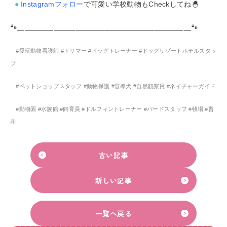
●
Instagramフォロー
で可愛い学校動物もCheckしてね🐣
🐾＿＿＿＿＿＿＿＿＿＿＿＿＿＿＿＿＿＿＿＿＿＿＿＿🐾
#愛玩動物看護師 #トリマー #ドッグトレーナー #ドッグリゾートホテルスタッ
フ
#ペットショップスタッフ #動物保護 #盲導犬 #自然観察員 #ネイチャーガイド
#動物園 #水族館 #飼育員 #ドルフィントレーナー #バードスタッフ #牧場 #畜
産
古い記事
新しい記事
一覧へ戻る