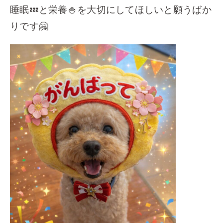
睡眠💤と栄養🍚を大切にしてほしいと願うばか
りです🤗