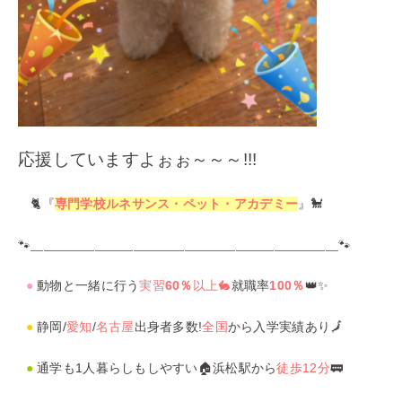
応援していますよぉぉ～～～!!!
🐈『
専門学校ルネサンス・ペット・アカデミー
』🐩
🐾＿＿＿＿＿＿＿＿＿＿＿＿＿＿＿＿＿＿＿＿＿＿＿＿🐾
●
動物と一緒に行う
実習
60％
以上🐇
就職率
100％
👑✨
●
静岡/
愛知
/
名古屋
出身者多数!
全国
から入学実績あり🗾
●
通学も1人暮らしもしやすい🏠浜松駅から
徒歩12分
🚃