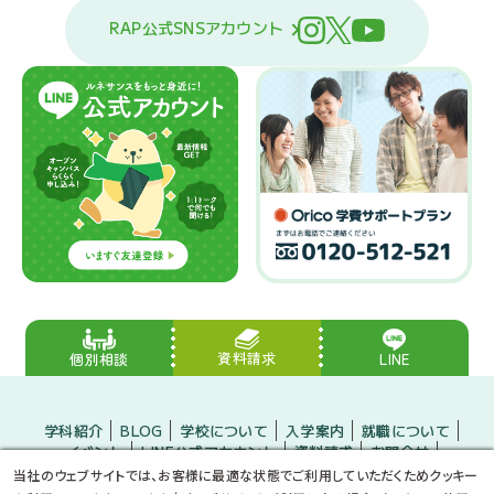
RAP公式SNSアカウント
資料請求
LINE
個別相談
学科紹介
BLOG
学校について
入学案内
就職について
イベント
LINE公式アカウント
資料請求
お問合せ
入学をお考えの方
保護者の方
企業の方
当社のウェブサイトでは、お客様に最適な状態でご利用していただくためクッキー
小・中学生のみなさんへ
プライバシーポリシー
サイトマップ