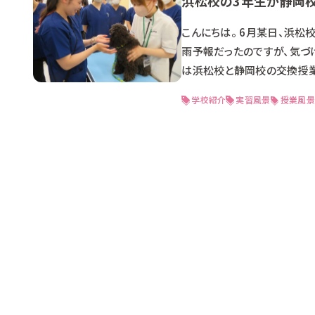
浜松校の3年生が静岡校
こんにちは。 6月某日、浜松
雨予報だったのですが、気づ
は浜松校と静岡校の交換授業
康診断を先生と一緒に行いまし
学校紹介
実習風景
授業風景
の再会… この後、猫舎がギ
ころはみんな懐かしい顔ぶれ