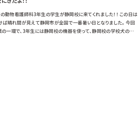
にきたよ！！
校の動物看護師科3年生の学生が静岡校に来てくれました！！ この日は
けば晴れ間が見えて静岡市が全国で一番暑い日となりました。 今回
の一環で、3年生には静岡校の機器を使って、静岡校の学校犬の健
た。 と、まずは学校見学。 元々浜松校にいたもみじ、さくらと感動
ュウギュウになるほどかわるがわる抱っこしていました。 動物がいると
もいるのでとても嬉しそ