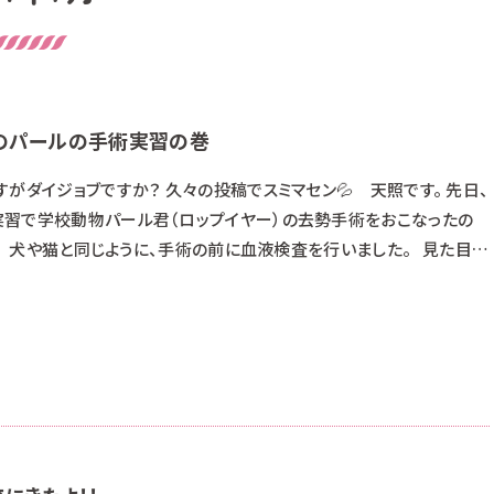
ーのパールの手術実習の巻
がダイジョブですか？ 久々の投稿でスミマセン💦 天照です。 先日、
習で学校動物パール君（ロップイヤー）の去勢手術をおこなったの
。 犬や猫と同じように、手術の前に血液検査を行いました。 見た目、
もしれませんが、兎さんはお目目を隠して周囲を見えなくすると、落ち
お顔を包んでみて下さい。 以下、ややグロいかもです。