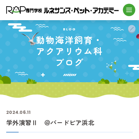
BLOG
動物海洋飼育・
アクアリウム科
ブログ
2024.06.11
学外演習Ⅱ ＠バードピア浜北