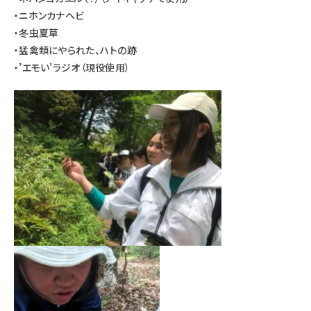
・ニホンカナヘビ
・冬虫夏草
・猛禽類にやられた、ハトの跡
・’エモい’ラジオ（現役使用）