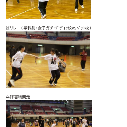
👯リレー（ 学科別・女子ガチ・ﾃﾞｻﾞｲﾝ校VSﾍﾟｯﾄ校 ）
⛰障害物競走