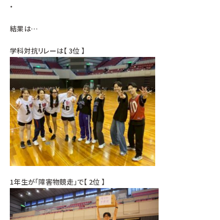
・
結果は…
学科対抗リレーは【 3位 】
1年生が「障害物競走」で【 2位 】