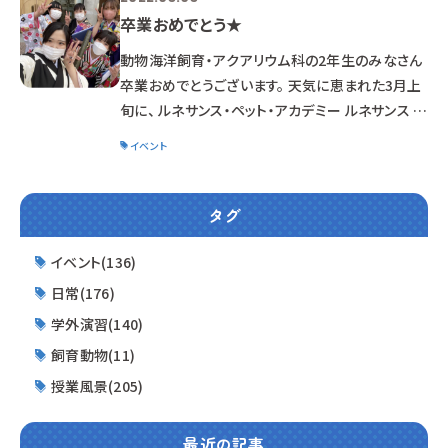
卒業おめでとう★
動物海洋飼育・アクアリウム科の2年生のみなさん
卒業おめでとうございます。 天気に恵まれた3月上
旬に、 ルネサンス・ペット・アカデミー ルネサンス デ
ザイン・美容専門学校 の卒業式が挙行されました。
イベント
在校生である1年生達は、 密回避の為に参加はな
く 卒業年度の学生と保護者のみ となりましたが、
無事に開催できました。 入学式からコロナの影響
タグ
を受けてきた世代ですが、 無事に社会に巣立って
いく事ができました。 卒業してからの、これからが
イベント(136)
「本番」です。 新しい場所での、活躍を期待していま
日常(176)
す。 たまには、
学外演習(140)
飼育動物(11)
授業風景(205)
最近の記事