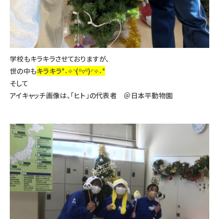
学校もキラキラさせておりますが、
世の中も
キラキラ°˖✧◝(⁰▿⁰)◜✧˖°
そして
アイキャッチ画像は、「ヒト」の代表者 ＠日本平動物園