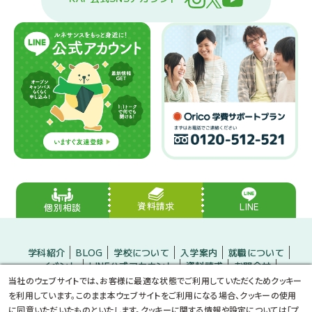
資料請求
LINE
個別相談
学科紹介
BLOG
学校について
入学案内
就職について
イベント
LINE公式アカウント
資料請求
お問合せ
入学をお考えの方
保護者の方
企業の方
当社のウェブサイトでは、お客様に最適な状態でご利用していただくためクッキー
小・中学生のみなさんへ
プライバシーポリシー
サイトマップ
を利用しています。このまま本ウェブサイトをご利用になる場合、クッキーの使用
に同意いただいたものといたします。クッキーに関する情報や設定については「
プ