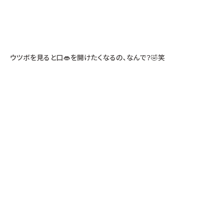
ウツボを見ると口👄を開けたくなるの、なんで？🤣笑