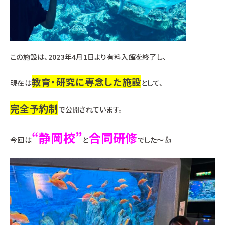
この施設は、2023年4月1日より有料入館を終了し、
教育・研究に専念した施設
現在は
として、
完全予約制
で公開されています。
“
静岡校”
合同研修
今回は
と
でした～👍