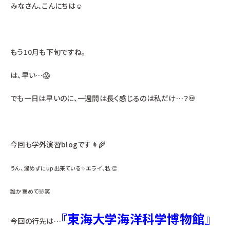
みなさん、こんにちは☺
もう10月も下旬ですね。
は、早い…😱
でも一日は早いのに、一週間は長く感じるのは私だけ…？💀
今回も学外演習blogです👩‍🌾
うん、溜めずにup出来ている✨エライ、私👏
誰か褒めて🤣笑
『東海大学海洋科学博物館』
今回の行先は…