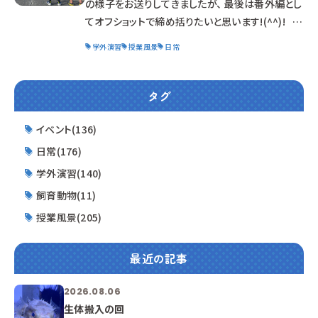
の様子をお送りしてきましたが、 最後は番外編とし
てオフショットで締め括りたいと思います!(^^)! ま
ずは、さわやかな卒業生たちと自称ハタチの堀内先
学外演習
授業風景
日常
生とのスリーショットから☆ (自称ハタチって堀内
先生の方が後輩じゃないですか...) 今回全体を仕
切ってくれた卒業生。 研修中は厳しいところもあり
タグ
ますが、普段はこんなにチャーミングなんですよ～
☆ 目の前は常に海。 休憩時間は自然と水辺に吸
イベント(136)
い寄せられていきます。
日常(176)
学外演習(140)
飼育動物(11)
授業風景(205)
最近の記事
2026.08.06
生体搬入の回