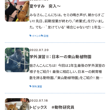
夏やすみ 突入～
みなさん、こんにちは。 セミの鳴き声が、朝からすご
い!! 先日、前期授業が終わり、「終業式」を行いまし
た。 でも‥`怠けている' 場合じゃないぜ！ 1年生は
・後期の予定 ・2年生の就職状況 ・夏休みの過ごし
イベント
日常
方 などを話して… （2年生の終業式は、もっと就活
モード…ですけどねぇ） 【全科共通のセミナー】 動
2022.07.20
物業界を目指す学生へ という事で カラーズの佐久
学外演習Ⅱ：日本一の東山動植物園
間 社長より お話を頂きました。 動物業界を目指し
たきっかけを 改めて考えて！ と、引き締まる
皆さんこんにちは！ 今回は2年生最後の学外演習の
様子をご紹介！ 最後に相応しい、日本一の飼育種
数を誇る動物園、「東山動植物園」をご紹介！ 施設
規模だけでなく、イケメンで有名なニシローランド
学外演習
ゴリラの「シャバーニ」様や おじさん声で有名なフク
ロテナガザルの「ケイジ」君など、 個体それぞれが
2022.07.16
メディアで取り上げられて有名になっている施設で
トピックス ＃動物研究員
もあります。 園内はとてつもなく広い！ じっくり見る