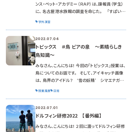
ンス・ペット・アカデミー（ＲＡＰ）は、諜報員（学生）
に、 名古屋港水族館の調査を命じた。 「すぱい
みっしょん・・・わくわくっ！！！」 学生は水族館に飢
学外演習
えていた 名古屋港水族館には、 イルカやシャチが
飼育展示されているようだ。 「わたすがオルカだ！
2022.07.04
よろすすおねがいするます！」 北側（館）ではイル
トピックス ＃鳥 ビアの泉 ～素晴らしき
カのトレーニングもやっているのか・・・ 卒業生もト
鳥知識～
レーナーとして働いているはずだが・・・ 今日は休
みなのか・・・ 「ひとがごみの
みなさん、こんにちは！ 今回の「トピックス」授業は、
鳥についてのお話です。 そして、アイキャッチ画像
は、 鳥界のアイドル？ ‘雪の妖精’ シマエナガで
す。 教室には、色々な動物のアイテムが転がってい
授業風景
日常
る所が飼育科っぽいですね。 この日は、静岡市に
ある 鳥専門の動物病院 「ぴよ小鳥の病院」増田
2022.07.01
先生 に来て頂いて、 鳥の病気について、 健康管理
ドルフィン研修2022 【番外編】
について、 などを話して頂きました。 ・コガネメキシ
コインコ「タコス」 ・セキセイインコ「スカイ」 学校の
みなさん、こんにちは！ ２回に渡ってドルフィン研修
鳥