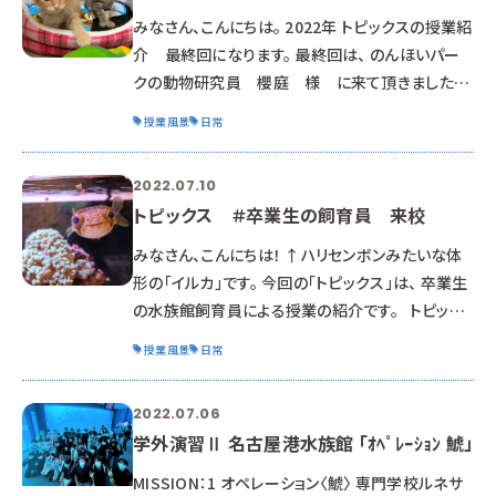
と1日では到底足りないほど…！ 元気よく、さっそく
みなさん、こんにちは。 2022年 トピックスの授業紹
自由見学開始！！ メインでない所に、静かにたたず
介 最終回になります。 最終回は、 のんほいパー
む石
クの動物研究員 櫻庭 様 に来て頂きました。
現場には 動物研究員という立場のスタッフが居ま
授業風景
日常
す。 （全部の動物園・水族館にいる訳ではないです
が‥） 動物の研究をする。外部の研究を補助する。
2022.07.10
という仕事です。 野生動物を預かる動物園や水族
トピックス ＃卒業生の飼育員 来校
館では、 お客様に見せるだけでなく、 動物について
の知識を深めて伝える仕事もあるのです。 勿論、仕
みなさん、こんにちは！ ↑ハリセンボンみたいな体
事の全てが「研究」ではなく、 櫻庭さんは、実際に飼
形の「イルカ」です。 今回の「トピックス」は、 卒業生
の水族館飼育員による授業の紹介です。 トピック
ス / 卒業生 動物園飼育員 編 （２０２２）
授業風景
日常
↑ クリック （まだ、読んでない人は、是非読
んでみてください。） そういえば、 今回のアイキャッ
2022.07.06
チ画像は、 ［スマイル］しているハリセンボンです。
学外演習Ⅱ 名古屋港水族館 「ｵﾍﾟﾚｰｼｮﾝ 鯱」
可愛くなぃ？ そして、イルカの人形のフォルムが す
ごーく似ている…と 思ってます。 さて…
MISSION：1 オペレーション〈鯱〉 専門学校ルネサ