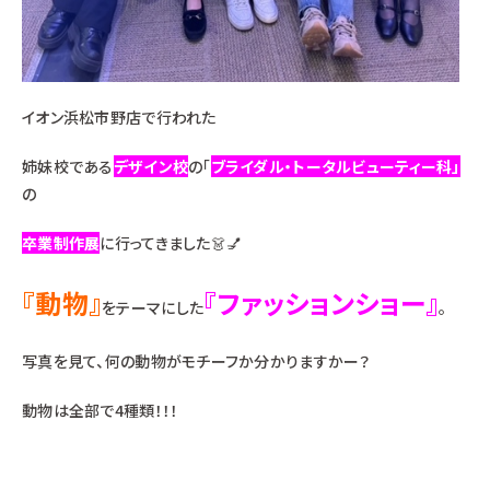
イオン浜松市野店で行われた
姉妹校である
デザイン校
の「
ブライダル・トータルビューティー科」
の
卒業制作展
に行ってきました👗💅
『動物』
『ファッションショー』
をテーマにした
。
写真を見て、何の動物がモチーフか分かりますかー？
動物は全部で4種類！！！