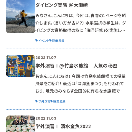
ダイビング実習 ＠大瀬崎
∀ﾟ)━━━━!! ワークショップ！ ✧*。
٩(ˊωˋ*)و✧*。 モノづくりを通して、生き物に興味
みなさん、こんにちは。 今回は、青春の1ページを紹
を持ってもらう 体
介します。（言い方が古い？） 水系選択の学生は、 ダ
イビングの資格取得の為に 「海洋研修」を実施しま
した。 水族館で働く為には、 水中で活動できない
イベント
授業風景
と、仕事にならないので 持っている事が【前提】と
なる資格の1つになります。 場所は、大瀬崎という
2022.11.07
西伊豆のダイビングスポットです。 今回は2チーム
学外演習Ⅰ@竹島水族館 – 人気の秘密
に分けて研修を実施しました。 Aちーむ。 Bちーむ。
授業を通して、プールでの練習を積んできました
皆さん、こんにちは！ 今回は竹島水族館様での授業
が 実際の海では、波があり、風があり と 自然の
風景をご紹介！ 最近は「深海魚まつり」も行われて
偉大さ
おり、 地元のみならず全国的に有名な水族館です。
訪問しながら、人気の秘密を勉強していきます！ ま
学外演習
授業風景
ずは自由見学！ お客様目線で楽しみつつ、他水族
館との違いを探します！ おさわりしながら、パシャ
2022.11.03
リ。 深海の生き物に触れるのも水族館があってこそ
学外演習Ⅰ 清水金魚2022
ですね。 オリジナル顔ハメパネル。 突っ込んでみた