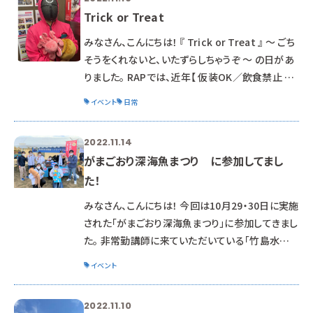
Trick or Treat
みなさん、こんにちは！ 『 Trick or Treat 』 ～ ごち
そうをくれないと、いたずらしちゃうぞ ～ の日があ
りました。 RAPでは、近年【 仮装OK／飲食禁止 】で
実施しております。 2022年度は こんな感じでした
イベント
日常
～ 自由参加なので、 方向性も、精度もバラバラ…
その日の午前中に ダンボールで工作していたチー
2022.11.14
ム。 突貫工事で「ポチタ」現る （チェインソーマンよ
がまごおり深海魚まつり に参加してまし
り） 先生たちも参加！ さぁ教員は誰でしょう。 （一
た！
人とは限らないょ） 仮装のまま 午後授業に突入!!
一定の点数が
みなさん、こんにちは！ 今回は10月29・30日に実施
された「がまごおり深海魚まつり」に参加してきまし
た。 非常勤講師に来ていただいている「竹島水族
館」の小林館長からお誘いを頂き 2019年以来の参
イベント
加（コロナの為にこれまで開催できませんでした。）
となりました。 では・・・なにをしてきたかって？
2022.11.10
（๑✧∀✧๑） ズバリ！ これ！ｷｬ━━━━(ﾟ