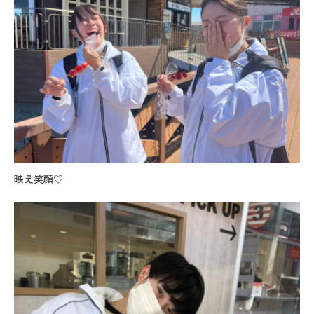
映え笑顔♡