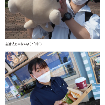
遠近法じゃないよ( *´艸｀)