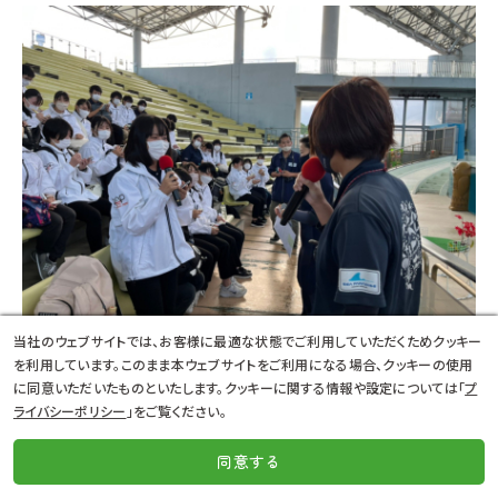
当社のウェブサイトでは、お客様に最適な状態でご利用していただくためクッキー
を利用しています。このまま本ウェブサイトをご利用になる場合、クッキーの使用
質疑応答には、卒業生も登場！！
に同意いただいたものといたします。クッキーに関する情報や設定については「
プ
お忙しい中、ありがとうございました。
ライバシーポリシー
」をご覧ください。
同意する
資料請求
LINE
個別相談