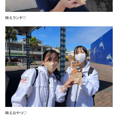
映えランチ♡
映えおやつ♡