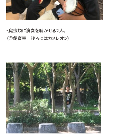
・爬虫類に演奏を聴かせる2人。
（＠飼育室 後ろにはカメレオン）