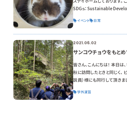
ステイホームしております。 
SDGｓ：Sustainable 
きました。 なぜ？飼育員がS
イベント
日常
ゴールとして示された目標で、
2021.06.02
サンコウチョウをもとめ
皆さん、こんにちは！ 本日は
秋に訪問したときと同じく、 
説員）様にも同行して頂きまし
ます。そこに生きる動植物も
学外演習
す。 写真でわかるとすごく綺
植生の違いが。 それを植物