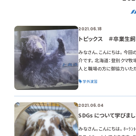
2021.06.18
トピックス ＃卒業生
みなさん、こんにちは。 今回
介です。 北海道：登別クマ牧
人と 職場の方に御協力いただ
生の中で「最南端」に務める
学外演習
たものを使って紹介してくれ
す。 本人曰く…「
2021.06.04
SDGs について学びま
みなさん。こんにちは。 ﾎｰﾗﾝ