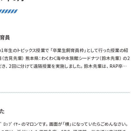
飼育員
の1年生のトピックス授業で 「卒業生飼育員枠」として行った授業の紹
場（吉見先輩） 熊本県：わくわく海中水族館シードナツ（鈴木先輩） の2
き、 2回に分けて遠隔授業を実施しました。 鈴木先輩は、 RAP卒業
現役飼育員です。 どんな水族館で働いているか、 動画で撮影し加工し
ました。 日本では2か所しか見られない特別な展示がある水族館で
した
ﾄﾞ ﾛｯﾌﾟｲﾔｰ のマロンです。 画面が「横」になっていたらごめんなさい。