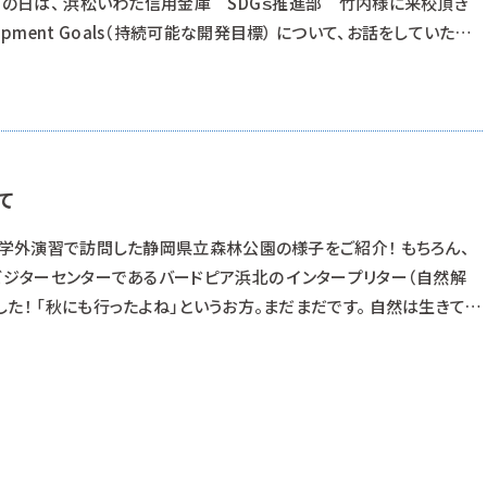
この日は、 浜松いわた信用金庫 SDGｓ推進部 竹内様に来校頂き
Development Goals（持続可能な開発目標） について、お話をしていただ
DGｓを‥と思うかもしれませんが、 SDGｓは、世界中の人々が目指す
 多くの企業が取り組んでいます。 毎日
て
、学外演習で訪問した静岡県立森林公園の様子をご紹介！ もちろん、
ビジターセンターであるバードピア浜北の インタープリター（自然解
た！ 「秋にも行ったよね」というお方。まだまだです。 自然は生きてい
生きています。 季節が変われば、見せる姿も刻一刻と変化していきま
麗なTHE 緑の森となりました。 尾根から谷へ。 進んでいくと、明らかな
だけ