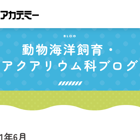
BLOG
動物海洋飼育・
アクアリウム科
ブログ
21年6月