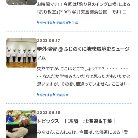
由を知る機会となりました。 数枚先には「クラトゲ
お時間です！！ 今回は「釣り具のイシグロ様」による
ミミ メモカ
「釣り教室」(*‘∀‘) ＠弁天島海浜公園 です！ コロ
ナの影響もあり、4年ぶりの開催です！！ 例年は、よ
学外演習
授業風景
日常
く釣れると言われている”秋”に実施していました
が、 今回は初の試みである”初夏”開催☺ 浜からの
2023.06.17
投げ釣りに挑戦！！ 『釣り』を趣味にしている学生も
学外演習 @ふじのくに地球環境史ミュージ
多く、 いつもと違う実習にワクワクが止まらない学
アム
生たち(*^-^
突然ですが、ここはどこでしょう？？？ ……… ……
… なんだか学校みたいだなと思った方もいたかと
思いますが、 その勘、間違っていません。 ここは「ふ
じのくに地球環境史ミュージアム」！ 高校をリノ
学外演習
授業風景
ベーションした県立自然系博物館です。 館内には
動物や植物の標本があちらこちらに。 生体はいな
2023.06.15
いですが、動物の学びを深める展示が多く存在しま
トピックス ［ 遠隔 北海道＆千葉 ］
す。 多くの解説員の方が常駐しているのもこの施設
の特徴であり、 展示を見るだけでは
みなさん、こんにちは！ 今回は、北海道にある 「登