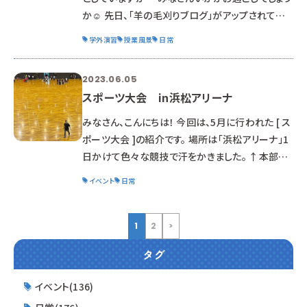
か☺ 先日、「羊の毛刈りブログ」がアップされてい
ましたが、 今年度も2年生は毎週元気良く学外演
学外演習
授業風景
日常
習を実施中☆☆ 「早く学外のブログ書い
てーーー！」 と学生たちからリクエスト？ご要望？を
2023.06.05
頂きましたので、 徐々にアップしていきたいと思い
スポーツ大会 in浜松アリーナ
ます。 この科の学生は何気にブログをチェックして
いる子たちが多いのです(*ﾉωﾉ) 今回は 「浜松市動
みなさん、こんにちは！ 今回は、5月に行われた [ ス
物愛護教育センター」さんと 「浜松市動物園」
ポーツ大会 ]の紹介です。 場所は「浜松アリーナ」1
日かけて色々な競技で汗をかきました。 ↑本部席
からの放送中 今回の競技は ​『バレーボール』と‥
イベント
日常
『ドッヂボール』です。 普段の学校生活とは違う、非
日常です。 ペット校の学生だけでなく、 デザイン校
の学生も参加しての開催は4年ぶりです。 ドッヂと
1
2
>
バレーの間は 『障害物リレー』をやりました。 球技
タグ
とは違う方向でのレースもあります。 ・輪投げ ・
ジェスチャー 引いたカードの「動物」「仕事」の2つ
イベント(136)