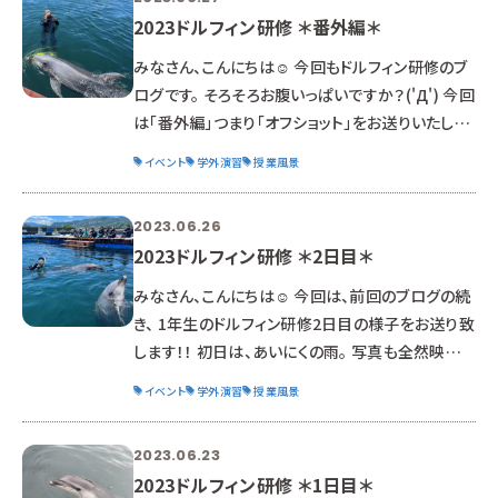
2023ドルフィン研修 ＊番外編＊
みなさん、こんにちは☺ 今回もドルフィン研修のブ
ログです。 そろそろお腹いっぱいですか？('Д') 今回
は「番外編」つまり「オフショット」をお送りいたしま
す。 私好きなんですよね～、番外編。 きっとブログを
イベント
学外演習
授業風景
頻繁に見てくださっているアナタも好きなハズ！
待っていましたよね？(￣ー￣)ﾆﾔﾘ 私が研修のブロ
2023.06.26
グを書く場合は、 だいたいいつも番外編付きなの
2023ドルフィン研修 ＊2日目＊
です。 では、いきましょう！ まず、アイキャッチ画像に
登場したのは 「愛くるしいイルカ」と「小亀先生」で
みなさん、こんにちは☺ 今回は、前回のブログの続
す♪ 研修中の先生達の大事なお
き、 1年生のドルフィン研修2日目の様子をお送り致
します！！ 初日は、あいにくの雨。 写真も全然映え
ない。 というか、終日傘も差さずに外で研修だった
イベント
学外演習
授業風景
為、全身ずぶ濡れ。 もちろん、スマホもずぶ濡れ。
なので、全然反応してくれなくて諦めました、、、、(-
2023.06.23
_-) で・す・が！！！！ 2日目は、朝から”快晴”～～～
2023ドルフィン研修 ＊1日目＊
～～☺ 本当に天気が良くて最高でした！！ 前日と