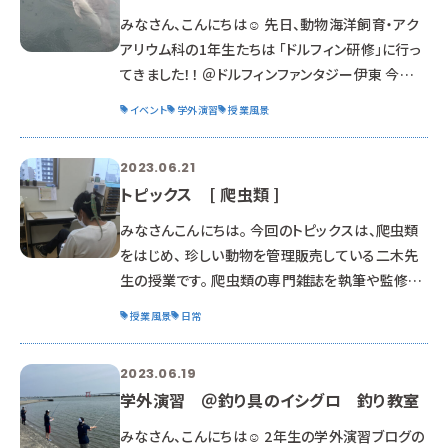
は比べ物にならないくらい映え写真が沢山撮れて、
みなさん、こんにちは☺ 先日、動物海洋飼育・アク
大満足な私でしたよ(^O
アリウム科の1年生たちは 「ドルフィン研修」に行っ
てきました！！ ＠ドルフィンファンタジー伊東 今回
はその様子をお届けします♪ まずは1日目！！ ア
イベント
学外演習
授業風景
イキャッチ画像はドルフィンファンタジーさんの可
愛いイルカちゃん♥♥ ご覧の通り、雨に打たれてい
2023.06.21
ます。 そうなんです、 今年のドルフィン研修初日は
トピックス [ 爬虫類 ]
終日雨…(´；ω；`) しかも寒い((+_+)) ですが、雨
にも風にも、寒さにも
みなさんこんにちは。 今回のトピックスは、爬虫類
をはじめ、 珍しい動物を管理販売している二木先
生の授業です。 爬虫類の専門雑誌を執筆や監修も
行ってるスペシャリストです。 爬虫類の多くは、
授業風景
日常
CITES（サイテス）という国際条約に基づいて規制
の対象にある種が沢山います。 販売する上で知ら
2023.06.19
ないと、一瞬で犯罪者…になってしまう。 かなり重
学外演習 ＠釣り具のイシグロ 釣り教室
要な情報です。 また、直近に改正のあった外来生物
についてもお話しいただき、 背景にある歴史や理
みなさん、こんにちは☺ 2年生の学外演習ブログの