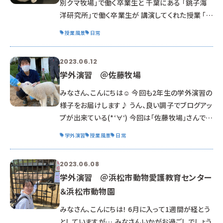
別クマ牧場」で働く卒業生と 千葉にある 「銚子海
洋研究所」で働く卒業生が 講演してくれた授業 「ト
ピックス」の様子を紹介します。 北海道から、学校
授業風景
日常
（浜松）に来て～と お願いするのは大変なので、 コ
ロナが始まった頃から構築してきた『遠隔授業』を
2023.06.12
実施しています。 日本全国で活躍する卒業生の話
学外演習 ＠佐藤牧場
が聞ける メリットがあります。 ちなみにクマは何種
類いるでしょうか？ ↓（答えは「白文字」になってま
みなさん、こんにちは☺ 今回も2年生の学外演習の
す） 8種類 ↑ 北海道⁉って 高校生から
様子をお届けします♪ うん、良い調子でブログアッ
プが出来ている(*‘∀‘) 今回は「佐藤牧場」さんでの
研修です！！ 佐藤牧場さんは浜松市にある酪農牧
学外演習
授業風景
日常
場。 約100頭の牛だけでなく、ヒツジやヤギ、ポ
ニーやウサギ等 様々な動物が飼育されています。
2023.06.08
アイキャッチ画像は数日前に生まれた子羊ちゃん
学外演習 ＠浜松市動物愛護教育センター
♡♡ 可愛い(*‘∀‘) 広大な土地にのびのびと暮ら
＆浜松市動物園
している動物達。 天気良き～～～☺
みなさん、こんにちは！ 6月に入って1週間が経とう
としていますが… みなさんいかがお過ごしでしょう