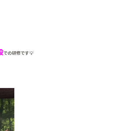
設
での研修です💡