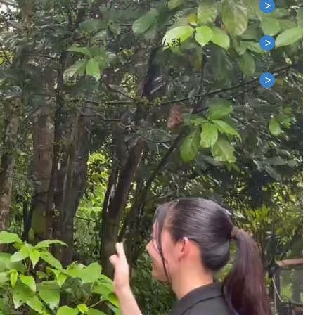
ペットエステ・トリミング科
ドッグ・ウェルネス&
ツーリズム科
動物海洋飼育・アクアリウム科