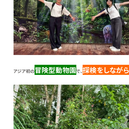
冒険型動物園
探検をしなが
アジア初の
で、