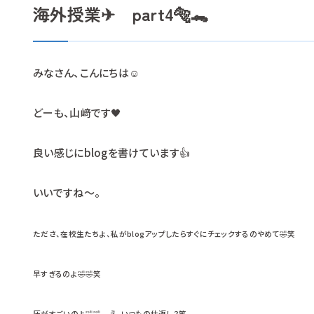
海外授業✈ part4🐅🐊
みなさん、こんにちは☺
どーも、山﨑です🖤
良い感じにblogを書けています👍
いいですね～。
たださ、在校生たちよ、私がblogアップしたらすぐにチェックするのやめて🤣笑
早すぎるのよ🤣🤣笑
圧がすごいのよ🤣🤣 え、いつもの仕返し？笑