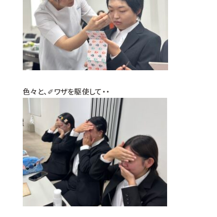
色々と、✐ワザを駆使して・・