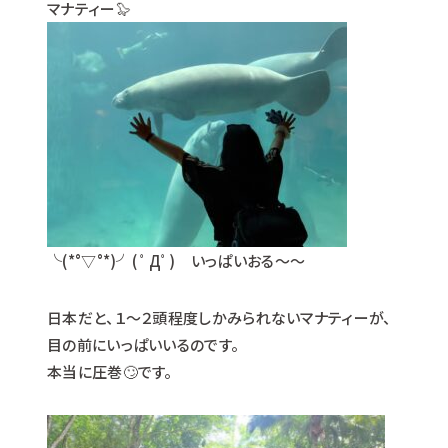
マナティー🦭
╰(*°▽°*)╯( ﾟДﾟ) いっぱいおる～～
日本だと、１～２頭程度しかみられないマナティーが、
目の前にいっぱいいるのです。
本当に圧巻🙄です。