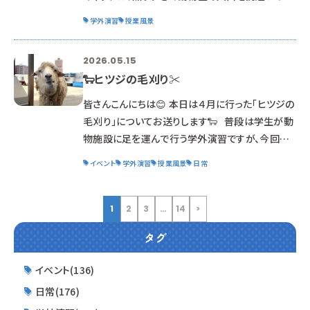
る人。 今回のは 題名にあるように「浜松市動物愛
学外演習
授業風景
護教育センター」にお世話になります。 浜松市動物
園に隣接している愛護教育センターは、 もしかした
2026.05.15
ら今回初めて来る学生も多いかもしれません。 し
🐑ヒツジの毛刈り✂
かし!! 卒業して、動物のプロになったら、 色々な
手続きや講習でお世話になる施設でもあります。
皆さんこんにちは😊 本日は４月に行った「ヒツジの
動物と行政の関わり方や、その変遷を学びます。
毛刈り」についてお送りします🐑 普段は学生が動
殺処分
物施設に足を運んで行う学外演習ですが、今回は
特別にヒツジが学校にやってきてくれました！ 毛刈
イベント
学外演習
授業風景
日常
りに協力してくれるのは、バニラちゃん🍦とチョコ
ちゃん🍫の２頭です。 いつもお世話になってい
る佐藤牧場さんからお借りしました。 ありがとう
1
2
3
…
14
>
ございます🙇‍♀️ この日は天気も良かったため、屋上
タグ
に集まって外で授業☀️ 毛刈りをする前にヒツジの
生態について学びます。 なぜヒツジは毛刈りを
イベント(136)
日常(176)