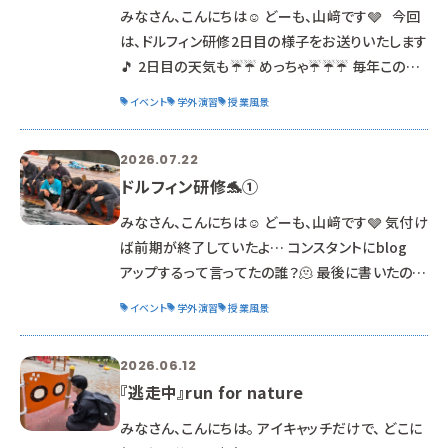
アム』🌎 こちらは静岡市にある施設で、2013年に
みなさん、こんにちは☺ どーも、山﨑です🩶 今回
閉校した高校をリノベーションし、 「地球環境史」を
は、ドルフィン研修2日目の様子をお送りいたします
テー
🎵 2日目の天気も☔☔ めっちゃ☔☔☔ 毎年この研
修で真っ黒に焼けるのに、今回は全然だな～🕶 っ
イベント
学外演習
授業風景
てか、今年の私は白いよ？ これから黒くなる予定🕶
🏖 この情報、誰得？笑 そんな中でも学生たちは元
2026.07.22
気いっぱいです😄 本日はスキンダイビングからス
ドルフィン研修🐬①
タート🌊 みんなで浜辺まで歩いて移動し、まずは
準備体操を。 フィンとシュノーケルを付けて… ゆっ
みなさん、こんにちは☺ どーも、山﨑です🩶 気付け
くり入水🌊 大雨にも関わらず、この透明度は
ば前期が終了していたよ… コンスタントにblog
アップするって言ってたの誰？🫠 最後に書いたのい
つだっけ…？👻 今回は1年生のドルフィン研修🐬
イベント
学外演習
授業風景
の様子をお送りいたします🎵 ってか、もう1ヶ月くら
い経つんじゃ… ねぇ、早くない？ つい最近のことの
2026.06.12
ようなんだけど😲 時が光の速さで過ぎていくよ🌠
『逃走中』run for nature
ドルフィン研修が実施されたのは6月末。 晴れ女🌞
として有名な私。 なーのーにー。さすがに台風には
みなさん、こんにちは。 アイキャッチだけで、 どこに
全く歯が立たず😓 見事に2日間とも雨の中（なんな