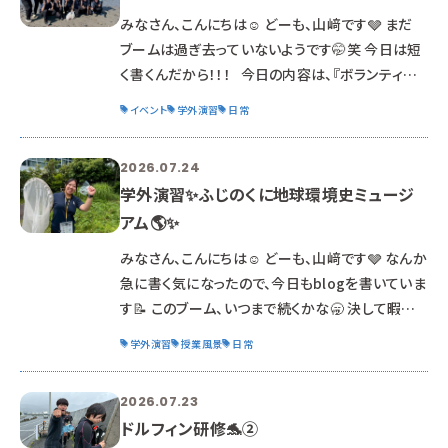
で、全員予防のためマスクを着用しています。 40周
みなさん、こんにちは☺ どーも、山﨑です🩶 まだ
年なんだって～👏 「科学館」なので、もちろん生体
ブームは過ぎ去っていないようです🤭笑 今日は短
は
く書くんだから！！！ 今日の内容は、『ボランティア
活動』について💡 飼育科は、休日等にさまざまな企
イベント
学外演習
日常
業様からボランティアの依頼をいただきます😄 あ
りがたいですよね🍀🍀🍀 今回は、釣り具のイシグ
2026.07.24
ロ様の 「ヒラメの稚魚放流ボランティア」に参加さ
学外演習✨ふじのくに地球環境史ミュージ
せていただきました！！ 良い天気～🌞 ここは、遠州
アム🌎✨
灘海浜公園（凧あげ公園）。 サーフィンの大会とと
もに、さまざまなイベントが行われていました。 そ
みなさん、こんにちは☺ どーも、山﨑です🩶 なんか
のうちの
急に書く気になったので、今日もblogを書いていま
す📝 このブーム、いつまで続くかな🥱 決して暇な
わけじゃないからね。 息抜きのつもりで書いていま
学外演習
授業風景
日常
す😂😂😂 まぁネタは山程あるからね…🤣 なんせ
前期分、まるっとあるからね🤣🤣🤣 ではいってみ
2026.07.23
よー！ 今回は2年生の学外演習の様子をお送りい
ドルフィン研修🐬②
たします🎵 場所は『ふじのくに地球環境史ミュージ