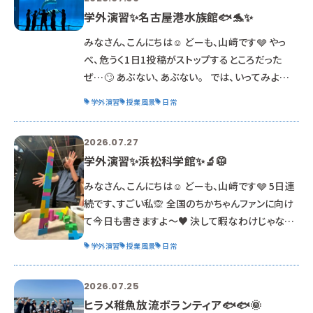
学外演習✨名古屋港水族館🐟🐬✨
みなさん、こんにちは☺ どーも、山﨑です🩶 やっ
べ、危うく1日1投稿がストップするところだった
ぜ…🙄 あぶない、あぶない。 では、いってみよー
🙋‍♀️ 今回の行先は『名古屋港水族館🐬』。 2年生の学
学外演習
授業風景
日常
外演習は、静岡市に行ったり、愛知県に行ったりと、
ちょっと遠め🚃 今回は、当日missionあり💡 名古
2026.07.27
屋港水族館の取り組みや働きについて、館内を見
学外演習✨浜松科学館✨🔬🥼
学しながらプリントに記入📝 広い敷地内で正解を
見つけるのは大変💦 みんな、館内をくまなく探索
みなさん、こんにちは☺ どーも、山﨑です🩶 5日連
していました🚶‍➡️🚶‍➡️🚶‍➡️ 時折、ペンギ
続です、すごい私🙊 全国のちかちゃんファンに向け
て今日も書きますよ～♥ 決して暇なわけじゃない
からね。 ってか、過去の記憶をさかのぼるのが大変
学外演習
授業風景
日常
😂 写真を見ながら、あーこんな感じだったなと思
い出しております…👽 今日もショートver.でいくよ
2026.07.25
👍👍 さて、今回は2年生の学外演習ネタ。 『浜松科
ヒラメ稚魚放流ボランティア🐟🐟🌞
学館』です⭐ ※海外授業の2日前の研修だったの