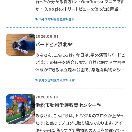
行ったか分かる貴方は… GeoGuessr マニアです
ら
か？ （Googleストリートビューを使った位置当て
謎解きゲーム） トンボの👀目を示した、複眼の覗き
学外演習
授業風景
日常
穴がある公園って、 私は初めてみました。 さて、 今
回のブログは「竜洋昆虫公園」での授業の様子で
2026.06.01
す。 浜松のお隣、静岡県磐田市にある。 昆虫公園
バードピア浜北🐦
で、作業をさせて頂く1日です。 お題に、上がってい
る『逃走中』 ネタ元はこちら。 今回のお仕事は、公
みなさん、こんにちは。 今日は、学外演習「バードピ
園内の池にいる外来種 「アメリカザリガニ」を捕獲
ア浜北」の様子を紹介します。 自然に関する学習や
し
体験ができる県立森林公園で、 身近な動物たちの
生息環境を観察してきました。 双眼鏡や望遠鏡
学外演習
授業風景
日常
など、動物を観察するアイテムも、 まず、🐦鳥 を
発見できないと、「使う」タイミングがありません。
2026.05.18
双眼鏡👓に頼るまえに、 ピンポイントでどこの木に
浜松市動物愛護教育センター🐾
止まっているのか 見つける事が必要です。 これは、
センスと技術 の両方が大事‼ バードピアには、大き
みなさん、こんにちは。 ヒツジ🐏のブログが上がっ
な吊り橋があり、 猛禽類が橋の下を通過する事が
たぞ！と 焦ってブログに取り組んでおります。 アイ
見れたら超ラッキ
キャッチは、焦りすぎて動物園の入口を間違ってい